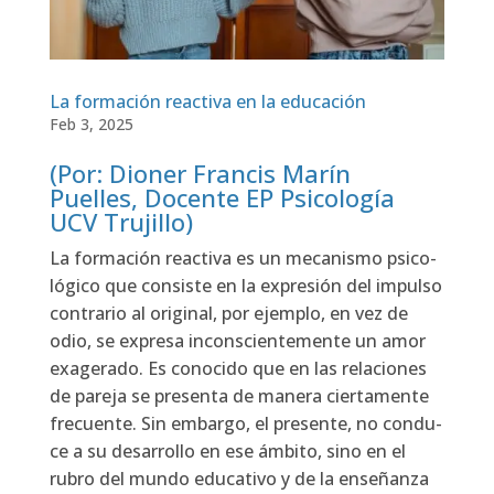
La formación reactiva en la educación
Feb 3, 2025
(Por: Dioner Francis Marín
Puelles, Docente EP Psicología
UCV Trujillo)
La for­ma­ción reac­ti­va es un meca­nis­mo psi­co­
ló­gi­co que con­sis­te en la expre­sión del impul­so
con­tra­rio al ori­gi­nal, por ejem­plo, en vez de
odio, se expre­sa incons­cien­te­men­te un amor
exa­ge­ra­do. Es cono­ci­do que en las rela­cio­nes
de pare­ja se pre­sen­ta de mane­ra cier­ta­men­te
fre­cuen­te. Sin embar­go, el pre­sen­te, no con­du­
ce a su desa­rro­llo en ese ámbi­to, sino en el
rubro del mun­do edu­ca­ti­vo y de la ense­ñan­za