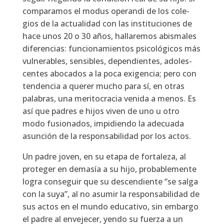
com­pa­ra­mos el modus ope­ran­di de los cole­
gios de la actua­li­dad con las ins­ti­tu­cio­nes de
hace unos 20 o 30 años, halla­re­mos abis­ma­les
dife­ren­cias: fun­cio­na­mien­tos psi­co­ló­gi­cos más
vul­ne­ra­bles, sen­si­bles, depen­dien­tes, ado­les­
cen­tes abo­ca­dos a la poca exi­gen­cia; pero con
ten­den­cia a que­rer mucho para sí, en otras
pala­bras, una meri­to­cra­cia veni­da a menos. Es
así que padres e hijos viven de uno u otro
modo fusio­na­dos, impi­dien­do la ade­cua­da
asun­ción de la res­pon­sa­bi­li­dad por los actos.
Un padre joven, en su eta­pa de for­ta­le­za, al
pro­te­ger en dema­sía a su hijo, pro­ba­ble­men­te
logra con­se­guir que su des­cen­dien­te “se sal­ga
con la suya”, al no asu­mir la res­pon­sa­bi­li­dad de
sus actos en el mun­do edu­ca­ti­vo, sin embar­go
el padre al enve­je­cer, yen­do su fuer­za a un