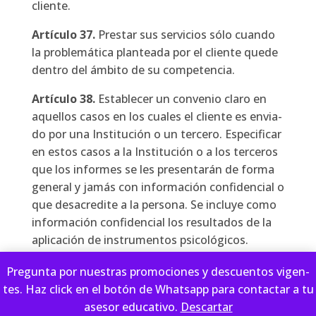
clien­te.
Artícu­lo
37.
Pres­tar sus ser­vi­cios sólo cuan­do
la pro­ble­má­ti­ca plan­tea­da por el clien­te que­de
den­tro del ámbi­to de su com­pe­ten­cia.
Artícu­lo
38.
Esta­ble­cer un con­ve­nio cla­ro en
aque­llos casos en los cua­les el clien­te es envia­
do por una Ins­ti­tu­ción o un ter­ce­ro. Espe­ci­fi­car
en estos casos a la Ins­ti­tu­ción o a los ter­ce­ros
que los infor­mes se les pre­sen­ta­rán de for­ma
gene­ral y jamás con infor­ma­ción con­fi­den­cial o
que des­acre­di­te a la per­so­na. Se inclu­ye como
infor­ma­ción con­fi­den­cial los resul­ta­dos de la
apli­ca­ción de ins­tru­men­tos psi­co­ló­gi­cos.
Artícu­lo
39.
Negar­se a pres­tar sus ser­vi­cios
Pre­gun­ta por nues­tras pro­mo­cio­nes y des­cuen­tos vigen­
pro­fe­sio­na­les con fines de entre­te­ni­mien­to.
tes. Haz click en el botón de Whatsapp para con­tac­tar a tu
ase­sor edu­ca­ti­vo.
Des­car­tar
Artícu­lo
40.
Ser espe­cial­men­te cui­da­do­so al