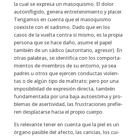
la cual se expre­sa un maso­quis­mo. El dolor
auto­in­fli­gi­do, gene­ra entre­te­ni­mien­to y pla­cer.
Ten­ga­mos en cuen­ta que el maso­quis­mo
coexis­te con el sadis­mo. Dado que en los
casos de la vuel­ta con­tra sí mis­mo, es la pro­pia
per­so­na que se hace daño, asu­me el papel
tam­bién de un sádi­co (auto­ri­ta­rio, agre­sor). En
otras pala­bras, se iden­ti­fi­ca con los com­por­ta­
mien­tos de miem­bros de su entorno, ya sea
padres u otros que ejer­cen con­duc­tas vio­len­
tas o de algún tipo de mal­tra­to; pero por una
impo­si­bi­li­dad de expre­sión direc­ta, tam­bién
fun­da­men­ta­da por una baja auto­es­ti­ma y pro­
ble­mas de aser­ti­vi­dad, las frus­tra­cio­nes pre­fie­
ren des­pla­zar­se hacia el pro­pio cuer­po.
Es rele­van­te tener en cuen­ta que la piel es un
órgano pasi­ble del afec­to, las cari­cias, los cui­