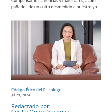
Com­pen­sa­mos caren­cias y males­ta­res, acom­
pa­ña­dos de un cul­to des­me­di­do a nues­tro yo.
Código Ético del Psicólogo
Jul 29, 2024
Redactado por:
Cecilia Quero Vásquez