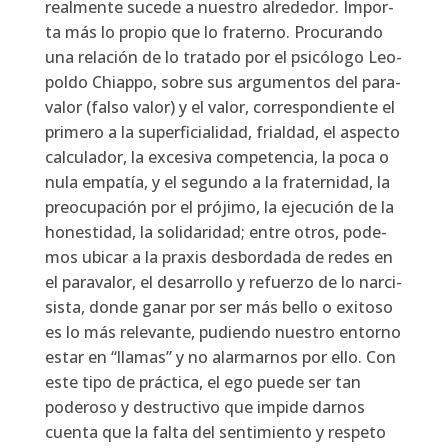
real­men­te suce­de a nues­tro alre­de­dor. Impor­
ta más lo pro­pio que lo fra­terno. Pro­cu­ran­do
una rela­ción de lo tra­ta­do por el psi­có­lo­go Leo­
pol­do Chiap­po, sobre sus argu­men­tos del para­
va­lor (fal­so valor) y el valor, corres­pon­dien­te el
pri­me­ro a la super­fi­cia­li­dad, frial­dad, el aspec­to
cal­cu­la­dor, la exce­si­va com­pe­ten­cia, la poca o
nula empa­tía, y el segun­do a la fra­ter­ni­dad, la
preo­cu­pa­ción por el pró­ji­mo, la eje­cu­ción de la
hones­ti­dad, la soli­da­ri­dad; entre otros, pode­
mos ubi­car a la pra­xis des­bor­da­da de redes en
el para­va­lor, el desa­rro­llo y refuer­zo de lo nar­ci­
sis­ta, don­de ganar por ser más bello o exi­to­so
es lo más rele­van­te, pudien­do nues­tro entorno
estar en “lla­mas” y no alar­mar­nos por ello. Con
este tipo de prác­ti­ca, el ego pue­de ser tan
pode­ro­so y des­truc­ti­vo que impi­de dar­nos
cuen­ta que la fal­ta del sen­ti­mien­to y res­pe­to