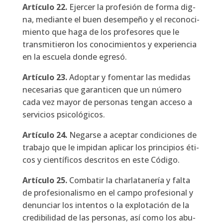
Artícu­lo
22.
Ejer­cer la pro­fe­sión de for­ma dig­
na, median­te el buen desem­pe­ño y el reco­no­ci­
mien­to que haga de los pro­fe­so­res que le
trans­mi­tie­ron los cono­ci­mien­tos y expe­rien­cia
en la escue­la don­de egre­só.
Artícu­lo
23.
Adop­tar y fomen­tar las medi­das
nece­sa­rias que garan­ti­cen que un núme­ro
cada vez mayor de per­so­nas ten­gan acce­so a
ser­vi­cios psi­co­ló­gi­cos.
Artícu­lo
24.
Negar­se a acep­tar con­di­cio­nes de
tra­ba­jo que le impi­dan apli­car los prin­ci­pios éti­
cos y cien­tí­fi­cos des­cri­tos en este Códi­go.
Artícu­lo
25.
Com­ba­tir la char­la­ta­ne­ría y fal­ta
de pro­fe­sio­na­lis­mo en el cam­po pro­fe­sio­nal y
denun­ciar los inten­tos o la explo­ta­ción de la
cre­di­bi­li­dad de las per­so­nas, así como los abu­