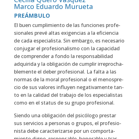
Marco Eduardo Murueta
PRE
Á
MBULO
El buen cum­pli­mien­to de las fun­cio­nes pro­fe­
sio­na­les pre­vé altas exi­gen­cias a la efi­cien­cia
de cada espe­cia­lis­ta. Sin embar­go, es nece­sa­rio
con­ju­gar el pro­fe­sio­na­lis­mo con la capa­ci­dad
de com­pren­der a fon­do la res­pon­sa­bi­li­dad
adqui­ri­da y la obli­ga­ción de cum­plir irre­pro­cha­
ble­men­te el deber pro­fe­sio­nal. La fal­ta a las
nor­mas de la moral pro­fe­sio­nal o el menos­pre­
cio de sus valo­res influ­yen nega­ti­va­men­te tan­
to en la cali­dad del tra­ba­jo de los espe­cia­lis­tas
como en el sta­tus de su gru­po pro­fe­sio­nal.
Sien­do una obli­ga­ción del psi­có­lo­go pres­tar
sus ser­vi­cios a per­so­nas o gru­pos, el pro­fe­sio­
nis­ta debe carac­te­ri­zar­se por un com­por­ta­
mien­to digno, res­pon­sa­ble, hono­ra­ble y tras­