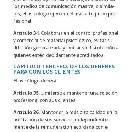
los medios de comu­ni­ca­ción masi­va, o simi­la­
res, el psi­có­lo­go ejer­ce­rá el más alto jui­cio pro­
fe­sio­nal.
Artícu­lo
34.
Cola­bo­rar en el con­trol pro­fe­sio­nal
y comer­cial de mate­rial psi­co­ló­gi­co, evi­tar su
difu­sión gene­ra­li­za­da y limi­tar su dis­tri­bu­ción a
quie­nes estén debi­da­men­te acre­di­ta­dos.
CAPITULO TERCERO. DE LOS DEBERES
PARA CON LOS CLIENTES
El psi­có­lo­go debe­rá:
Artícu­lo 35.
Limi­tar­se a man­te­ner una rela­ción
pro­fe­sio­nal con sus clien­tes.
Artícu­lo
36.
Man­te­ner la más alta cali­dad en la
pres­ta­ción de sus ser­vi­cios, inde­pen­dien­te­
men­te de la remu­ne­ra­ción acor­da­da con el