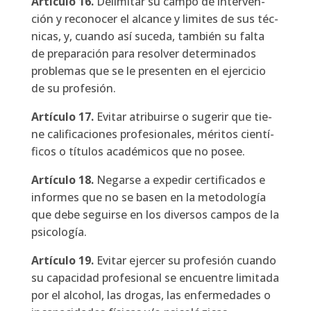
Artícu­lo
16.
Deli­mi­tar su cam­po de inter­ven­
ción y reco­no­cer el alcan­ce y limi­tes de sus téc­
ni­cas, y, cuan­do así suce­da, tam­bién su fal­ta
de pre­pa­ra­ción para resol­ver deter­mi­na­dos
pro­ble­mas que se le pre­sen­ten en el ejer­ci­cio
de su pro­fe­sión.
Artícu­lo
17.
Evi­tar atri­buir­se o suge­rir que tie­
ne cali­fi­ca­cio­nes pro­fe­sio­na­les, méri­tos cien­tí­
fi­cos o títu­los aca­dé­mi­cos que no posee.
Artícu­lo
18.
Negar­se a expe­dir cer­ti­fi­ca­dos e
infor­mes que no se basen en la meto­do­lo­gía
que debe seguir­se en los diver­sos cam­pos de la
psi­co­lo­gía.
Artícu­lo
19.
Evi­tar ejer­cer su pro­fe­sión cuan­do
su capa­ci­dad pro­fe­sio­nal se encuen­tre limi­ta­da
por el alcohol, las dro­gas, las enfer­me­da­des o