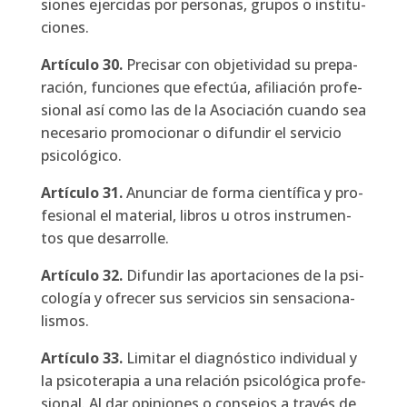
sio­nes ejer­ci­das por per­so­nas, gru­pos o ins­ti­tu­
cio­nes.
Artícu­lo
30.
Pre­ci­sar con obje­ti­vi­dad su pre­pa­
ra­ción, fun­cio­nes que efec­túa, afi­lia­ción pro­fe­
sio­nal así como las de la Aso­cia­ción cuan­do sea
nece­sa­rio pro­mo­cio­nar o difun­dir el ser­vi­cio
psi­co­ló­gi­co.
Artícu­lo
31.
Anun­ciar de for­ma cien­tí­fi­ca y pro­
fe­sio­nal el mate­rial, libros u otros ins­tru­men­
tos que desa­rro­lle.
Artícu­lo
32.
Difun­dir las apor­ta­cio­nes de la psi­
co­lo­gía y ofre­cer sus ser­vi­cios sin sen­sa­cio­na­
lis­mos.
Artícu­lo
33.
Limi­tar el diag­nós­ti­co indi­vi­dual y
la psi­co­te­ra­pia a una rela­ción psi­co­ló­gi­ca pro­fe­
sio­nal. Al dar opi­nio­nes o con­se­jos a tra­vés de