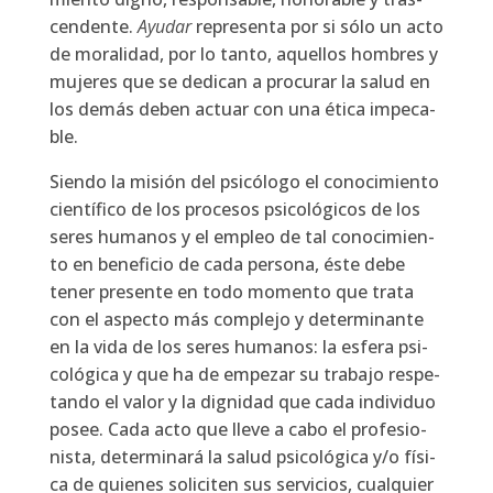
cen­den­te.
Ayu­dar
repre­sen­ta por si sólo un acto
de mora­li­dad, por lo tan­to, aque­llos hom­bres y
muje­res que se dedi­can a pro­cu­rar la salud en
los demás deben actuar con una éti­ca impe­ca­
ble.
Sien­do la misión del psi­có­lo­go el cono­ci­mien­to
cien­tí­fi­co de los pro­ce­sos psi­co­ló­gi­cos de los
seres huma­nos y el empleo de tal cono­ci­mien­
to en bene­fi­cio de cada per­so­na, éste debe
tener pre­sen­te en todo momen­to que tra­ta
con el aspec­to más com­ple­jo y deter­mi­nan­te
en la vida de los seres huma­nos: la esfe­ra psi­
co­ló­gi­ca y que ha de empe­zar su tra­ba­jo res­pe­
tan­do el valor y la dig­ni­dad que cada indi­vi­duo
posee. Cada acto que lle­ve a cabo el pro­fe­sio­
nis­ta, deter­mi­na­rá la salud psi­co­ló­gi­ca y/o físi­
ca de quie­nes soli­ci­ten sus ser­vi­cios, cual­quier