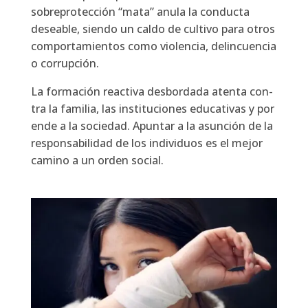
sobre­pro­tec­ción “mata” anu­la la con­duc­ta
desea­ble, sien­do un cal­do de cul­ti­vo para otros
com­por­ta­mien­tos como vio­len­cia, delin­cuen­cia
o corrup­ción.
La for­ma­ción reac­ti­va des­bor­da­da aten­ta con­
tra la fami­lia, las ins­ti­tu­cio­nes edu­ca­ti­vas y por
ende a la socie­dad. Apun­tar a la asun­ción de la
res­pon­sa­bi­li­dad de los indi­vi­duos es el mejor
camino a un orden social.