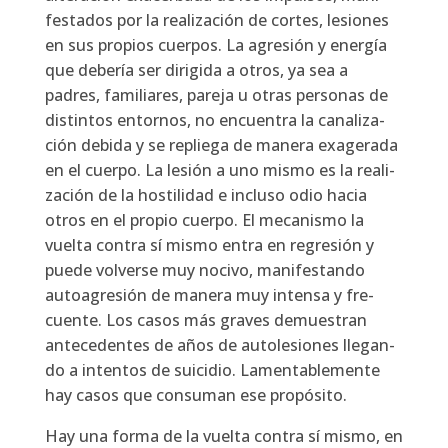
fes­ta­dos por la rea­li­za­ción de cor­tes, lesio­nes
en sus pro­pios cuer­pos. La agre­sión y ener­gía
que debe­ría ser diri­gi­da a otros, ya sea a
padres, fami­lia­res, pare­ja u otras per­so­nas de
dis­tin­tos entor­nos, no encuen­tra la cana­li­za­
ción debi­da y se replie­ga de mane­ra exa­ge­ra­da
en el cuer­po. La lesión a uno mis­mo es la rea­li­
za­ción de la hos­ti­li­dad e inclu­so odio hacia
otros en el pro­pio cuer­po. El meca­nis­mo la
vuel­ta con­tra sí mis­mo entra en regre­sión y
pue­de vol­ver­se muy noci­vo, mani­fes­tan­do
auto­agre­sión de mane­ra muy inten­sa y fre­
cuen­te. Los casos más gra­ves demues­tran
ante­ce­den­tes de años de auto­le­sio­nes lle­gan­
do a inten­tos de sui­ci­dio. Lamen­ta­ble­men­te
hay casos que con­su­man ese pro­pó­si­to.
Hay una for­ma de la vuel­ta con­tra sí mis­mo, en