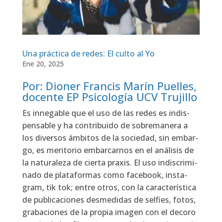
Una práctica de redes: El culto al Yo
Ene 20, 2025
Por: Dioner Francis Marín Puelles,
docente EP Psicología UCV Trujillo
Es inne­ga­ble que el uso de las redes es indis­
pen­sa­ble y ha con­tri­bui­do de sobre­ma­ne­ra a
los diver­sos ámbi­tos de la socie­dad, sin embar­
go, es meri­to­rio embar­car­nos en el aná­li­sis de
la natu­ra­le­za de cier­ta pra­xis. El uso indis­cri­mi­
na­do de pla­ta­for­mas como face­book, ins­ta­
gram, tik tok; entre otros, con la carac­te­rís­ti­ca
de publi­ca­cio­nes des­me­di­das de sel­fies, fotos,
gra­ba­cio­nes de la pro­pia ima­gen con el deco­ro