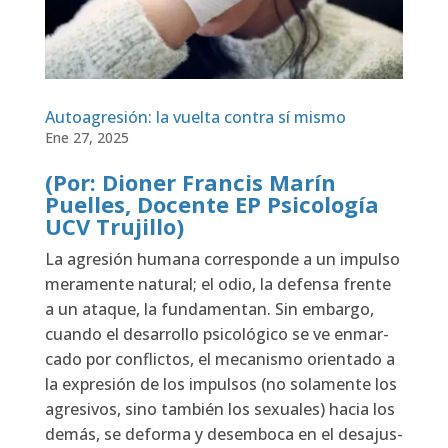
Autoagresión: la vuelta contra sí mismo
Ene 27, 2025
(Por: Dioner Francis Marín
Puelles, Docente EP Psicología
UCV Trujillo)
La agre­sión huma­na corres­pon­de a un impul­so
mera­men­te natu­ral; el odio, la defen­sa fren­te
a un ata­que, la fun­da­men­tan. Sin embar­go,
cuan­do el desa­rro­llo psi­co­ló­gi­co se ve enmar­
ca­do por con­flic­tos, el meca­nis­mo orien­ta­do a
la expre­sión de los impul­sos (no sola­men­te los
agre­si­vos, sino tam­bién los sexua­les) hacia los
demás, se defor­ma y desem­bo­ca en el des­ajus­