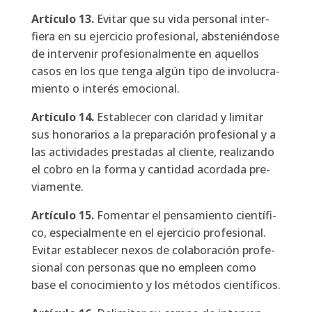
Artícu­lo
13.
Evi­tar que su vida per­so­nal inter­
fie­ra en su ejer­ci­cio pro­fe­sio­nal, abs­te­nién­do­se
de inter­ve­nir pro­fe­sio­nal­men­te en aque­llos
casos en los que ten­ga algún tipo de invo­lu­cra­
mien­to o inte­rés emo­cio­nal.
Artícu­lo
14.
Esta­ble­cer con cla­ri­dad y limi­tar
sus hono­ra­rios a la pre­pa­ra­ción pro­fe­sio­nal y a
las acti­vi­da­des pres­ta­das al clien­te, rea­li­zan­do
el cobro en la for­ma y can­ti­dad acor­da­da pre­
via­men­te.
Artícu­lo
15.
Fomen­tar el pen­sa­mien­to cien­tí­fi­
co, espe­cial­men­te en el ejer­ci­cio pro­fe­sio­nal.
Evi­tar esta­ble­cer nexos de cola­bo­ra­ción pro­fe­
sio­nal con per­so­nas que no empleen como
base el cono­ci­mien­to y los méto­dos cien­tí­fi­cos.