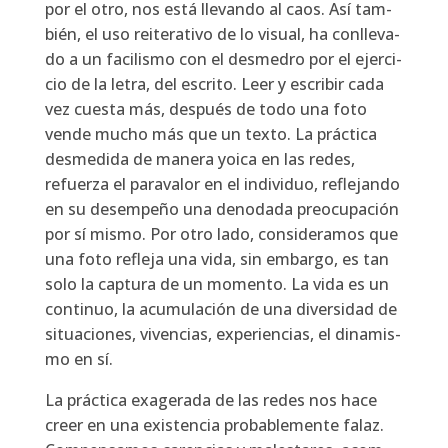
por el otro, nos está lle­van­do al caos. Así tam­
bién, el uso reite­ra­ti­vo de lo visual, ha con­lle­va­
do a un faci­lis­mo con el des­me­dro por el ejer­ci­
cio de la letra, del escri­to. Leer y escri­bir cada
vez cues­ta más, des­pués de todo una foto
ven­de mucho más que un tex­to. La prác­ti­ca
des­me­di­da de mane­ra yoi­ca en las redes,
refuer­za el para­va­lor en el indi­vi­duo, refle­jan­do
en su desem­pe­ño una deno­da­da preo­cu­pa­ción
por sí mis­mo. Por otro lado, con­si­de­ra­mos que
una foto refle­ja una vida, sin embar­go, es tan
solo la cap­tu­ra de un momen­to. La vida es un
con­ti­nuo, la acu­mu­la­ción de una diver­si­dad de
situa­cio­nes, viven­cias, expe­rien­cias, el dina­mis­
mo en sí.
La prác­ti­ca exa­ge­ra­da de las redes nos hace
creer en una exis­ten­cia pro­ba­ble­men­te falaz.