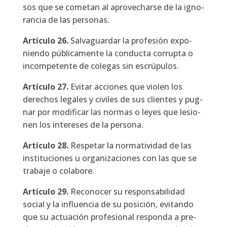
sos que se come­tan al apro­ve­char­se de la igno­
ran­cia de las per­so­nas.
Artícu­lo
26.
Sal­va­guar­dar la pro­fe­sión expo­
nien­do públi­ca­men­te la con­duc­ta corrup­ta o
incom­pe­ten­te de cole­gas sin escrú­pu­los.
Artícu­lo
27.
Evi­tar accio­nes que vio­len los
dere­chos lega­les y civi­les de sus clien­tes y pug­
nar por modi­fi­car las nor­mas o leyes que lesio­
nen los intere­ses de la per­so­na.
Artícu­lo
28.
Res­pe­tar la nor­ma­ti­vi­dad de las
ins­ti­tu­cio­nes u orga­ni­za­cio­nes con las que se
tra­ba­je o cola­bo­re.
Artícu­lo
29.
Reco­no­cer su res­pon­sa­bi­li­dad
social y la influen­cia de su posi­ción, evi­tan­do
que su actua­ción pro­fe­sio­nal res­pon­da a pre­