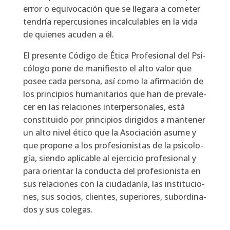
error o equi­vo­ca­ción que se lle­ga­ra a come­ter
ten­dría reper­cu­sio­nes incal­cu­la­bles en la vida
de quie­nes acu­den a él.
El pre­sen­te Códi­go de Éti­ca Pro­fe­sio­nal del Psi­
có­lo­go pone de mani­fies­to el alto valor que
posee cada per­so­na, así como la afir­ma­ción de
los prin­ci­pios huma­ni­ta­rios que han de pre­va­le­
cer en las rela­cio­nes inter­per­so­na­les, está
cons­ti­tui­do por prin­ci­pios diri­gi­dos a man­te­ner
un alto nivel éti­co que la Aso­cia­ción asu­me y
que pro­po­ne a los pro­fe­sio­nis­tas de la psi­co­lo­
gía, sien­do apli­ca­ble al ejer­ci­cio pro­fe­sio­nal y
para orien­tar la con­duc­ta del pro­fe­sio­nis­ta en
sus rela­cio­nes con la ciu­da­da­nía, las ins­ti­tu­cio­
nes, sus socios, clien­tes, supe­rio­res, subor­di­na­
dos y sus cole­gas.