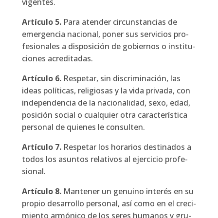
vigen­tes.
Artícu­lo
5.
Para aten­der cir­cuns­tan­cias de
emer­gen­cia nacio­nal, poner sus ser­vi­cios pro­
fe­sio­na­les a dis­po­si­ción de gobier­nos o ins­ti­tu­
cio­nes acre­di­ta­das.
Artícu­lo
6.
Res­pe­tar, sin dis­cri­mi­na­ción, las
ideas polí­ti­cas, reli­gio­sas y la vida pri­va­da, con
inde­pen­den­cia de la nacio­na­li­dad, sexo, edad,
posi­ción social o cual­quier otra carac­te­rís­ti­ca
per­so­nal de quie­nes le con­sul­ten.
Artícu­lo
7.
Res­pe­tar los hora­rios des­ti­na­dos a
todos los asun­tos rela­ti­vos al ejer­ci­cio pro­fe­
sio­nal.
Artícu­lo
8.
Man­te­ner un genuino inte­rés en su
pro­pio desa­rro­llo per­so­nal, así como en el cre­ci­
mien­to armó­ni­co de los seres huma­nos y gru­