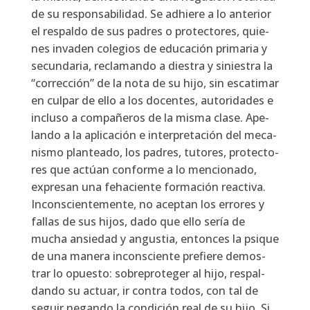
de su res­pon­sa­bi­li­dad. Se adhie­re a lo ante­rior
el res­pal­do de sus padres o pro­tec­to­res, quie­
nes inva­den cole­gios de edu­ca­ción pri­ma­ria y
secun­da­ria, recla­man­do a dies­tra y sinies­tra la
“correc­ción” de la nota de su hijo, sin esca­ti­mar
en cul­par de ello a los docen­tes, auto­ri­da­des e
inclu­so a com­pa­ñe­ros de la mis­ma cla­se. Ape­
lan­do a la apli­ca­ción e inter­pre­ta­ción del meca­
nis­mo plan­tea­do, los padres, tuto­res, pro­tec­to­
res que actúan con­for­me a lo men­cio­na­do,
expre­san una feha­cien­te for­ma­ción reac­ti­va.
Incons­cien­te­men­te, no acep­tan los erro­res y
fallas de sus hijos, dado que ello sería de
mucha ansie­dad y angus­tia, enton­ces la psi­que
de una mane­ra incons­cien­te pre­fie­re demos­
trar lo opues­to: sobre­pro­te­ger al hijo, res­pal­
dan­do su actuar, ir con­tra todos, con tal de
seguir negan­do la con­di­ción real de su hijo. Si