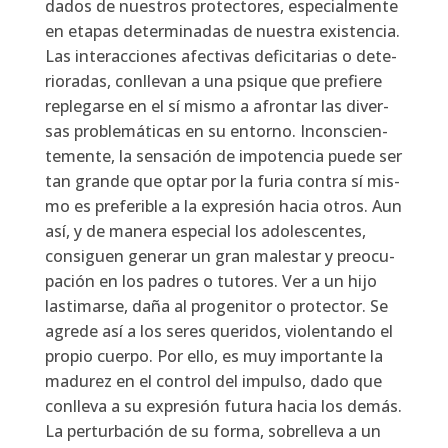
da­dos de nues­tros pro­tec­to­res, espe­cial­men­te
en eta­pas deter­mi­na­das de nues­tra exis­ten­cia.
Las inter­ac­cio­nes afec­ti­vas defi­ci­ta­rias o dete­
rio­ra­das, con­lle­van a una psi­que que pre­fie­re
reple­gar­se en el sí mis­mo a afron­tar las diver­
sas pro­ble­má­ti­cas en su entorno. Incons­cien­
te­men­te, la sen­sa­ción de impo­ten­cia pue­de ser
tan gran­de que optar por la furia con­tra sí mis­
mo es pre­fe­ri­ble a la expre­sión hacia otros. Aun
así, y de mane­ra espe­cial los ado­les­cen­tes,
con­si­guen gene­rar un gran males­tar y preo­cu­
pa­ción en los padres o tuto­res. Ver a un hijo
las­ti­mar­se, daña al pro­ge­ni­tor o pro­tec­tor. Se
agre­de así a los seres que­ri­dos, vio­len­tan­do el
pro­pio cuer­po. Por ello, es muy impor­tan­te la
madu­rez en el con­trol del impul­so, dado que
con­lle­va a su expre­sión futu­ra hacia los demás.
La per­tur­ba­ción de su for­ma, sobre­lle­va a un