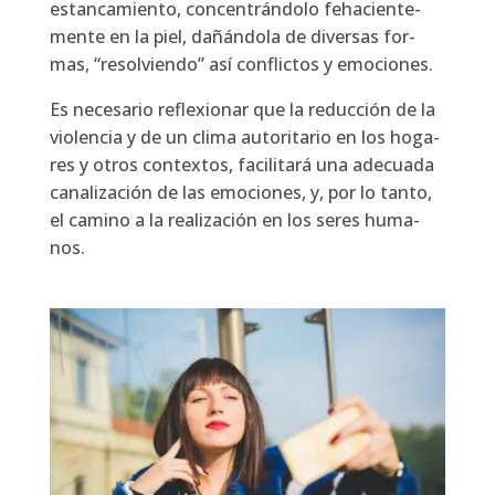
estan­ca­mien­to, con­cen­trán­do­lo feha­cien­te­
men­te en la piel, dañán­do­la de diver­sas for­
mas, “resol­vien­do” así con­flic­tos y emo­cio­nes.
Es nece­sa­rio refle­xio­nar que la reduc­ción de la
vio­len­cia y de un cli­ma auto­ri­ta­rio en los hoga­
res y otros con­tex­tos, faci­li­ta­rá una ade­cua­da
cana­li­za­ción de las emo­cio­nes, y, por lo tan­to,
el camino a la rea­li­za­ción en los seres huma­
nos.