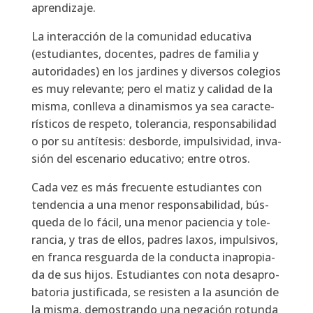
apren­di­za­je.
La inter­ac­ción de la comu­ni­dad edu­ca­ti­va
(estu­dian­tes, docen­tes, padres de fami­lia y
auto­ri­da­des) en los jar­di­nes y diver­sos cole­gios
es muy rele­van­te; pero el matiz y cali­dad de la
mis­ma, con­lle­va a dina­mis­mos ya sea carac­te­
rís­ti­cos de res­pe­to, tole­ran­cia, res­pon­sa­bi­li­dad
o por su antí­te­sis: des­bor­de, impul­si­vi­dad, inva­
sión del esce­na­rio edu­ca­ti­vo; entre otros.
Cada vez es más fre­cuen­te estu­dian­tes con
ten­den­cia a una menor res­pon­sa­bi­li­dad, bús­
que­da de lo fácil, una menor pacien­cia y tole­
ran­cia, y tras de ellos, padres laxos, impul­si­vos,
en fran­ca res­guar­da de la con­duc­ta inapro­pia­
da de sus hijos. Estu­dian­tes con nota des­apro­
ba­to­ria jus­ti­fi­ca­da, se resis­ten a la asun­ción de
la mis­ma, demos­tran­do una nega­ción rotun­da