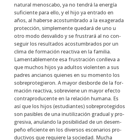
natu­ral menos­ca­bo, ya no ten­drá la ener­gía
sufi­cien­te para ello, y el hijo ya entra­do en
años, al haber­se acos­tum­bra­do a la exa­ge­ra­da
pro­tec­ción, sim­ple­men­te que­da­rá de uno u
otro modo des­va­li­do y se frus­tra­rá al no con­
se­guir los resul­ta­dos acos­tum­bra­dos por un
cli­ma de for­ma­ción reac­ti­va en la fami­lia.
Lamen­ta­ble­men­te esa frus­tra­ción con­lle­va a
que muchos hijos ya adul­tos vio­len­ten a sus
padres ancia­nos quie­nes en su momen­to los
sobre­pro­te­gie­ron. A mayor des­bor­de de la for­
ma­ción reac­ti­va, sobre­vie­ne un mayor efec­to
con­tra­pro­du­cen­te en la rela­ción huma­na. Es
así que los hijos (estu­dian­tes) sobre­pro­te­gi­dos
son pasi­bles de una inu­ti­li­za­ción gra­dual y pro­
gre­si­va, anu­lan­do la posi­bi­li­dad de un desem­
pe­ño efi­cien­te en los diver­sos esce­na­rios pro­
duc­ti­vos que requie­re la socie­dad. Mucha