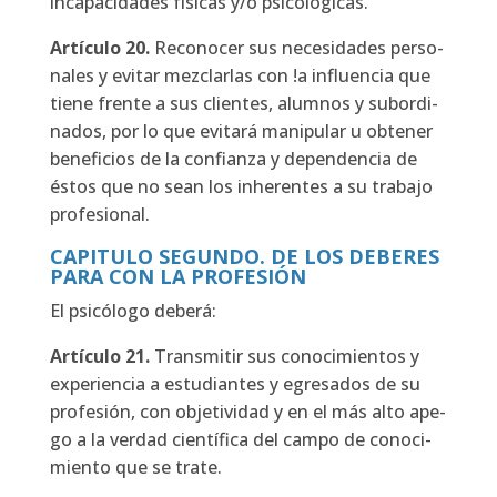
inca­pa­ci­da­des físi­cas y/o psi­co­ló­gi­cas.
Artícu­lo
20.
Reco­no­cer sus nece­si­da­des per­so­
na­les y evi­tar mez­clar­las con !a influen­cia que
tie­ne fren­te a sus clien­tes, alum­nos y subor­di­
na­dos, por lo que evi­ta­rá mani­pu­lar u obte­ner
bene­fi­cios de la con­fian­za y depen­den­cia de
éstos que no sean los inhe­ren­tes a su tra­ba­jo
pro­fe­sio­nal.
CAPITULO SEGUNDO. DE LOS DEBERES
PARA CON LA PROFESIÓN
El psi­có­lo­go debe­rá:
Artícu­lo
21.
Trans­mi­tir sus cono­ci­mien­tos y
expe­rien­cia a estu­dian­tes y egre­sa­dos de su
pro­fe­sión, con obje­ti­vi­dad y en el más alto ape­
go a la ver­dad cien­tí­fi­ca del cam­po de cono­ci­
mien­to que se tra­te.