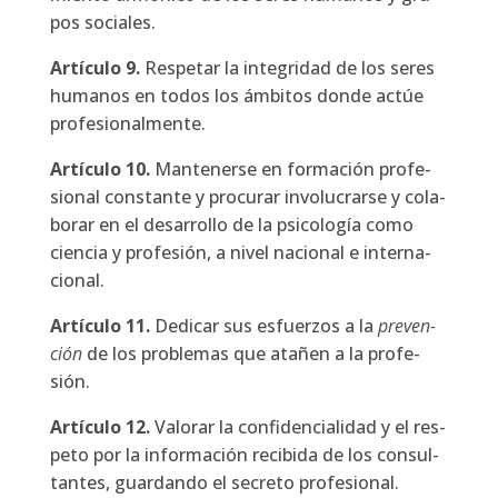
pos socia­les.
Artícu­lo
9.
Res­pe­tar la inte­gri­dad de los seres
huma­nos en todos los ámbi­tos don­de actúe
pro­fe­sio­nal­men­te.
Artícu­lo
10.
Man­te­ner­se en for­ma­ción pro­fe­
sio­nal cons­tan­te y pro­cu­rar invo­lu­crar­se y cola­
bo­rar en el desa­rro­llo de la psi­co­lo­gía como
cien­cia y pro­fe­sión, a nivel nacio­nal e inter­na­
cio­nal.
Artícu­lo
11.
Dedi­car sus esfuer­zos a la
pre­ven­
ci
ó
n
de los pro­ble­mas que ata­ñen a la pro­fe­
sión.
Artícu­lo
12.
Valo­rar la con­fi­den­cia­li­dad y el res­
pe­to por la infor­ma­ción reci­bi­da de los con­sul­
tan­tes, guar­dan­do el secre­to pro­fe­sio­nal.