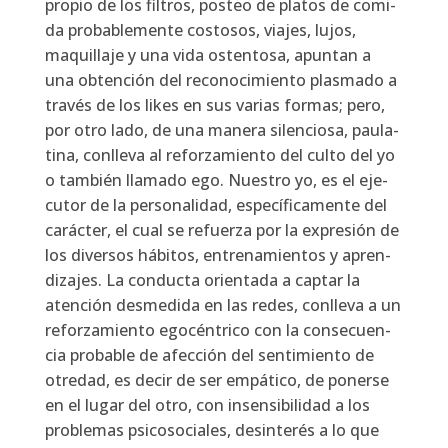
pro­pio de los fil­tros, pos­teo de pla­tos de comi­
da pro­ba­ble­men­te cos­to­sos, via­jes, lujos,
maqui­lla­je y una vida osten­to­sa, apun­tan a
una obten­ción del reco­no­ci­mien­to plas­ma­do a
tra­vés de los likes en sus varias for­mas; pero,
por otro lado, de una mane­ra silen­cio­sa, pau­la­
ti­na, con­lle­va al refor­za­mien­to del cul­to del yo
o tam­bién lla­ma­do ego. Nues­tro yo, es el eje­
cu­tor de la per­so­na­li­dad, espe­cí­fi­ca­men­te del
carác­ter, el cual se refuer­za por la expre­sión de
los diver­sos hábi­tos, entre­na­mien­tos y apren­
di­za­jes. La con­duc­ta orien­ta­da a cap­tar la
aten­ción des­me­di­da en las redes, con­lle­va a un
refor­za­mien­to ego­cén­tri­co con la con­se­cuen­
cia pro­ba­ble de afec­ción del sen­ti­mien­to de
otre­dad, es decir de ser empá­ti­co, de poner­se
en el lugar del otro, con insen­si­bi­li­dad a los
pro­ble­mas psi­co­so­cia­les, desin­te­rés a lo que