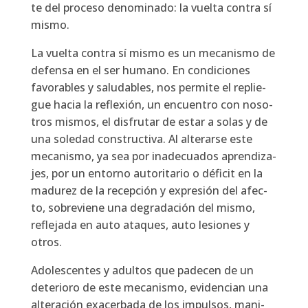
te del pro­ce­so deno­mi­na­do: la vuel­ta con­tra sí
mis­mo.
La vuel­ta con­tra sí mis­mo es un meca­nis­mo de
defen­sa en el ser humano. En con­di­cio­nes
favo­ra­bles y salu­da­bles, nos per­mi­te el replie­
gue hacia la refle­xión, un encuen­tro con noso­
tros mis­mos, el dis­fru­tar de estar a solas y de
una sole­dad cons­truc­ti­va. Al alte­rar­se este
meca­nis­mo, ya sea por inade­cua­dos apren­di­za­
jes, por un entorno auto­ri­ta­rio o défi­cit en la
madu­rez de la recep­ción y expre­sión del afec­
to, sobre­vie­ne una degra­da­ción del mis­mo,
refle­ja­da en auto ata­ques, auto lesio­nes y
otros.
Ado­les­cen­tes y adul­tos que pade­cen de un
dete­rio­ro de este meca­nis­mo, evi­den­cian una
alte­ra­ción exa­cer­ba­da de los impul­sos, mani­