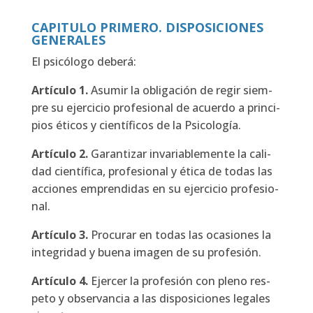
CAPITULO PRIMERO. DISPOSICIONES
GENERALES
El psi­có­lo­go debe­rá:
Artícu­lo
1.
Asu­mir la obli­ga­ción de regir siem­
pre su ejer­ci­cio pro­fe­sio­nal de acuer­do a prin­ci­
pios éti­cos y cien­tí­fi­cos de la Psi­co­lo­gía.
Artícu­lo
2.
Garan­ti­zar inva­ria­ble­men­te la cali­
dad cien­tí­fi­ca, pro­fe­sio­nal y éti­ca de todas las
accio­nes empren­di­das en su ejer­ci­cio pro­fe­sio­
nal.
Artícu­lo
3.
Pro­cu­rar en todas las oca­sio­nes la
inte­gri­dad y bue­na ima­gen de su pro­fe­sión.
Artícu­lo
4.
Ejer­cer la pro­fe­sión con pleno res­
pe­to y obser­van­cia a las dis­po­si­cio­nes lega­les