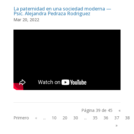
La paternidad en una sociedad moderna —
Psic. Alejandra Pedraza Rodriguez
Mar 20, 2022
Página 39 de 45
«
Primero
«
...
10
20
30
...
35
36
37
38
»