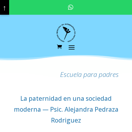
↑
Pregunta por nuestras promociones y descuentos vigentes. Haz click aquí para contactar a tu asesor educativo.
Escuela para padres
La paternidad en una sociedad
moderna — Psic. Alejandra Pedraza
Rodriguez