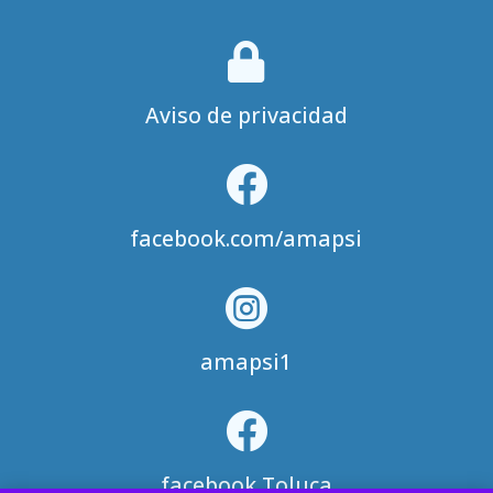

Aviso de privacidad

facebook.com/amapsi

amapsi1

facebook Toluca