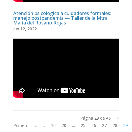
Atención psicológica a cuidadores formales:
manejo postpandemia — Taller de la Mtra.
María del Rosario Rojas
Jun 12, 2022
Página 29 de 45
«
Primero
«
...
10
20
...
25
26
27
28
29