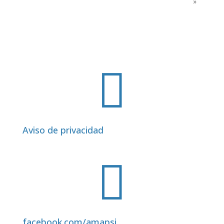
»

Aviso de privacidad

facebook.com/amapsi