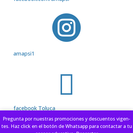

amapsi1

facebook Toluca
Pre­gun­ta por nues­tras pro­mo­cio­nes y des­cuen­tos vigen­
tes. Haz click en el botón de Whatsapp para con­tac­tar a tu