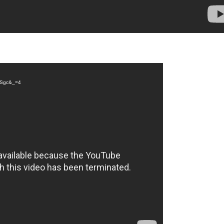
8JSgc&_=4