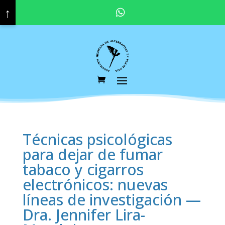
↑
Pregunta por nuestras promociones y descuentos vigentes. Haz click aquí para contactar a tu asesor educativo.
Técnicas psicológicas
para dejar de fumar
tabaco y cigarros
electrónicos: nuevas
líneas de investigación —
Dra. Jennifer Lira-