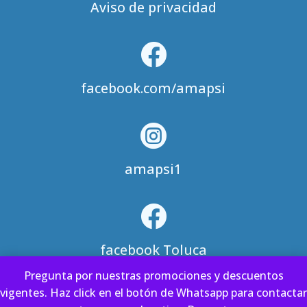
Aviso de privacidad

facebook.com/amapsi

amapsi1

facebook Toluca
Pre­gun­ta por nues­tras pro­mo­cio­nes y des­cuen­tos
vigen­tes. Haz click en el botón de Whatsapp para con­tac­tar