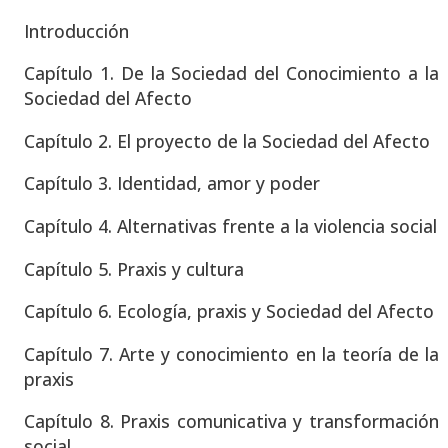
Intro­duc­ción
Capí­tu­lo 1. De la Socie­dad del Cono­ci­mien­to a la
Socie­dad del Afec­to
Capí­tu­lo 2. El pro­yec­to de la Socie­dad del Afec­to
Capí­tu­lo 3. Iden­ti­dad, amor y poder
Capí­tu­lo 4. Alter­na­ti­vas fren­te a la vio­len­cia social
Capí­tu­lo 5. Pra­xis y cul­tu­ra
Capí­tu­lo 6. Eco­lo­gía, pra­xis y Socie­dad del Afec­to
Capí­tu­lo 7. Arte y cono­ci­mien­to en la teo­ría de la
pra­xis
Capí­tu­lo 8. Pra­xis comu­ni­ca­ti­va y trans­for­ma­ción
social