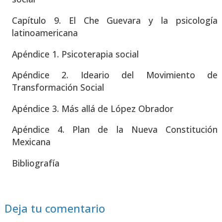
Capí­tu­lo 9. El Che Gue­va­ra y la psi­co­lo­gía
lati­no­ame­ri­ca­na
Apén­di­ce 1. Psi­co­te­ra­pia social
Apén­di­ce 2. Idea­rio del Movi­mien­to de
Trans­for­ma­ción Social
Apén­di­ce 3. Más allá de López Obra­dor
Apén­di­ce 4. Plan de la Nue­va Cons­ti­tu­ción
Mexi­ca­na
Biblio­gra­fía
Deja tu comentario