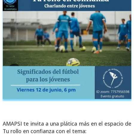
AMAPSI te invi­ta a una plá­ti­ca más en el espa­cio de
Tu rollo en con­fian­za con el tema: