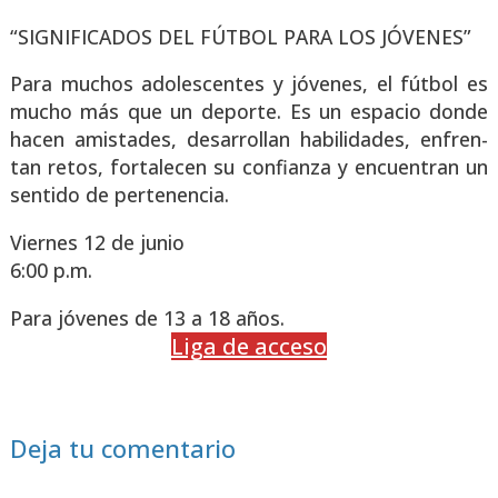
“SIGNIFICADOS DEL FÚTBOL PARA LOS JÓVENES”
Para muchos ado­les­cen­tes y jóve­nes, el fút­bol es
mucho más que un depor­te. Es un espa­cio don­de
hacen amis­ta­des, desa­rro­llan habi­li­da­des, enfren­
tan retos, for­ta­le­cen su con­fian­za y encuen­tran un
sen­ti­do de per­te­nen­cia.
Vier­nes 12 de junio
6:00 p.m.
Para jóve­nes de 13 a 18 años.
Liga de acce­so
Deja tu comentario