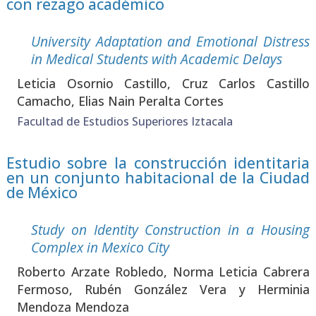
con rezago académico
Uni­ver­sity Adap­ta­tion and Emo­tio­nal Dis­tress
in Medi­cal Stu­dents with Aca­de­mic Delays
Leti­cia Osor­nio Cas­ti­llo, Cruz Car­los Cas­ti­llo
Cama­cho, Elias Nain Peral­ta Cor­tes
Facultad de Estudios Superiores Iztacala
Estudio sobre la construcción identitaria
en un conjunto habitacional de la Ciudad
de México
Study on Iden­tity Cons­truc­tion in a Hou­sing
Com­plex in Mexi­co City
Rober­to Arza­te Roble­do, Nor­ma Leti­cia Cabre­ra
Fer­mo­so, Rubén Gon­zá­lez Vera y Her­mi­nia
Men­do­za Men­do­za