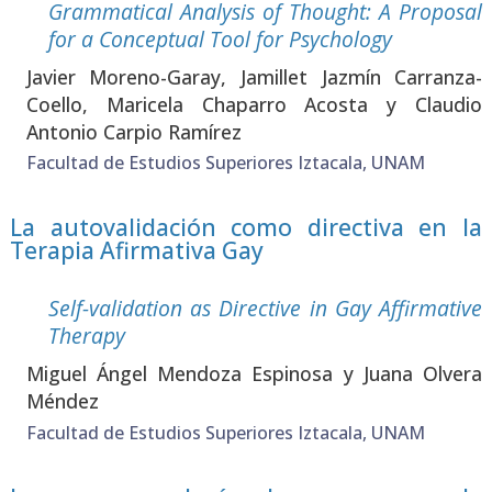
Gram­ma­ti­cal Analy­sis of Thought: A Pro­po­sal
for a Con­cep­tual Tool for Psy­cho­logy
Javier Moreno-Garay, Jami­llet Jaz­mín Carran­za-
Coello, Mari­ce­la Cha­pa­rro Acos­ta y Clau­dio
Anto­nio Car­pio Ramí­rez
Facultad de Estudios Superiores Iztacala, UNAM
La autovalidación como directiva en la
Terapia Afirmativa Gay
Self-vali­da­tion as Direc­ti­ve in Gay Affir­ma­ti­ve
The­rapy
Miguel Ángel Men­do­za Espi­no­sa y Jua­na Olve­ra
Mén­dez
Facultad de Estudios Superiores Iztacala, UNAM