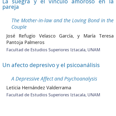
La suegra y el vínculo amoroso en la
pareja
The Mother-in-law and the Loving Bond in the
Couple
José Refu­gio Velas­co Gar­cía, y María Tere­sa
Pan­to­ja Pal­me­ros
Facultad de Estudios Superiores Iztacala, UNAM
Un afecto depresivo y el psicoanálisis
A Depres­si­ve Affect and Psy­choa­naly­sis
Leti­cia Her­nán­dez Val­de­rra­ma
Facultad de Estudios Superiores Iztacala, UNAM