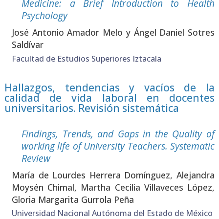
Medi­ci­ne: a Brief Intro­duc­tion to Health
Psy­cho­logy
José Anto­nio Ama­dor Melo y Ángel Daniel Sotres
Sal­dí­var
Facultad de Estudios Superiores Iztacala
Hallazgos, tendencias y vacíos de la
calidad de vida laboral en docentes
universitarios. Revisión sistemática
Fin­dings, Trends, and Gaps in the Qua­lity of
wor­king life of Uni­ver­sity Tea­chers. Sys­te­ma­tic
Review
María de Lour­des Herre­ra Domín­guez, Ale­jan­dra
Moy­sén Chi­mal, Martha Ceci­lia Villa­ve­ces López,
Glo­ria Mar­ga­ri­ta Gurro­la Peña
Universidad Nacional Autónoma del Estado de México