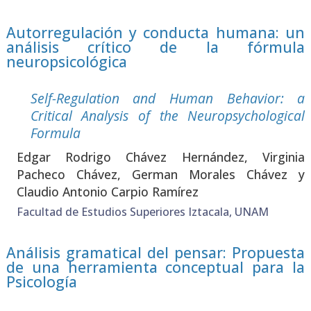
Autorregulación y conducta humana: un
análisis crítico de la fórmula
neuropsicológica
Self-Regu­la­tion and Human Beha­vior: a
Cri­ti­cal Analy­sis of the Neu­ropsy­cho­lo­gi­cal
For­mu­la
Edgar Rodri­go Chá­vez Her­nán­dez, Vir­gi­nia
Pache­co Chá­vez, Ger­man Mora­les Chá­vez y
Clau­dio Anto­nio Car­pio Ramí­rez
Facultad de Estudios Superiores Iztacala, UNAM
Análisis gramatical del pensar: Propuesta
de una herramienta conceptual para la
Psicología