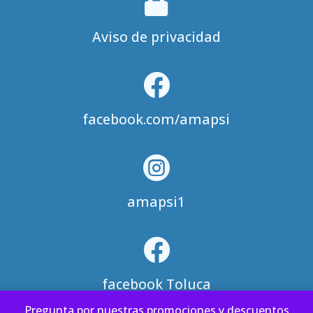

Aviso de privacidad

facebook.com/amapsi

amapsi1

facebook Toluca
Pre­gun­ta por nues­tras pro­mo­cio­nes y des­cuen­tos