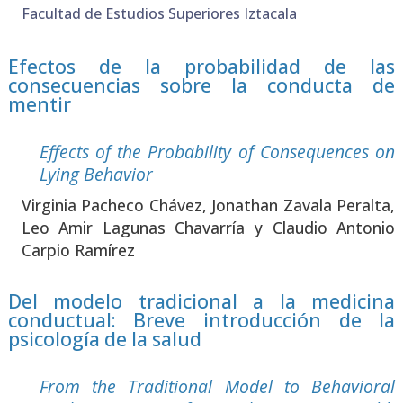
Facultad de Estudios Superiores Iztacala
Efectos de la probabilidad de las
consecuencias sobre la conducta de
mentir
Effects of the Pro­ba­bi­lity of Con­se­quen­ces on
Lying Beha­vior
Vir­gi­nia Pache­co Chá­vez, Jonathan Zava­la Peral­ta,
Leo Amir Lagu­nas Cha­va­rría y Clau­dio Anto­nio
Car­pio Ramí­rez
Del modelo tradicional a la medicina
conductual: Breve introducción de la
psicología de la salud
From the Tra­di­tio­nal Model to Beha­vio­ral