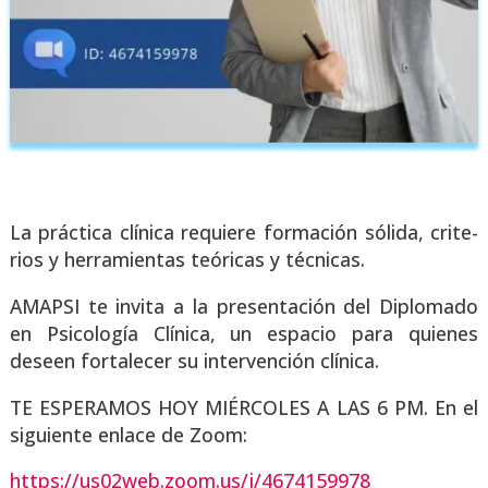
La prác­ti­ca clí­ni­ca requie­re for­ma­ción sóli­da, cri­te­
rios y herra­mien­tas teó­ri­cas y téc­ni­cas.
AMAPSI te invi­ta a la pre­sen­ta­ción del Diplo­ma­do
en Psi­co­lo­gía Clí­ni­ca, un espa­cio para quie­nes
deseen for­ta­le­cer su inter­ven­ción clí­ni­ca.
TE ESPERAMOS HOY MIÉRCOLES A LAS 6 PM. En el
siguien­te enla­ce de Zoom:
https://us02web.zoom.us/j/4674159978