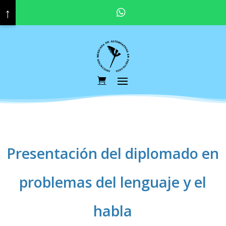
↑
Pregunta por nuestras promociones y descuentos vigentes. Haz click aquí para contactar a tu asesor educativo.
Presentación del diplomado en
problemas del lenguaje y el
habla