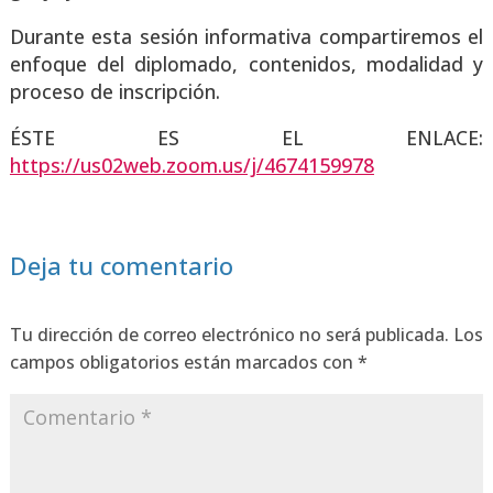
Duran­te esta sesión infor­ma­ti­va com­par­ti­re­mos el
enfo­que del diplo­ma­do, con­te­ni­dos, moda­li­dad y
pro­ce­so de ins­crip­ción.
ÉSTE ES EL ENLACE:
https://us02web.zoom.us/j/4674159978
Deja tu comentario
Tu dirección de correo electrónico no será publicada.
Los
campos obligatorios están marcados con
*