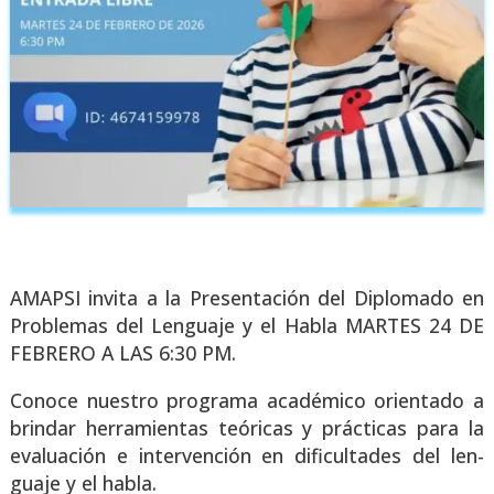
AMAPSI invi­ta a la Pre­sen­ta­ción del Diplo­ma­do en
Pro­ble­mas del Len­gua­je y el Habla MARTES 24 DE
FEBRERO A LAS 6:30 PM.
Cono­ce nues­tro pro­gra­ma aca­dé­mi­co orien­ta­do a
brin­dar herra­mien­tas teó­ri­cas y prác­ti­cas para la
eva­lua­ción e inter­ven­ción en difi­cul­ta­des del len­
gua­je y el habla.