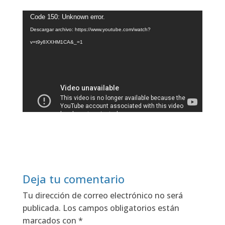
Reproductor
Code 150: Unknown error.
de
Descargar archivo: https://www.youtube.com/watch?
vídeo
v=t9y8XXHM1CA&_=1
Deja tu comentario
Tu dirección de correo electrónico no será
publicada.
Los campos obligatorios están
marcados con
*