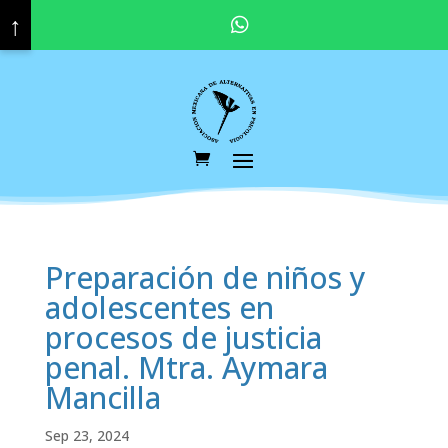
↑
Pregunta por nuestras promociones y descuentos vigentes. Haz click aquí para contactar a tu asesor educativo.
Preparación de niños y
adolescentes en
procesos de justicia
penal. Mtra. Aymara
Mancilla
Sep 23, 2024