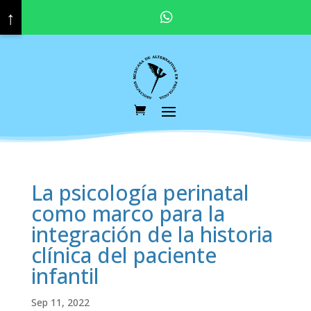
↑
Pregunta por nuestras promociones y descuentos vigentes. Haz click aquí para contactar a tu asesor educativo.
La psicología perinatal
como marco para la
integración de la historia
clínica del paciente
infantil
Sep 11, 2022