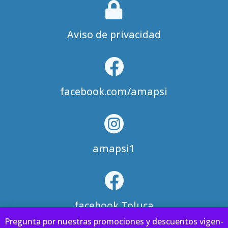

Aviso de privacidad

facebook.com/amapsi

amapsi1

facebook Toluca
Pre­gun­ta por nues­tras pro­mo­cio­nes y des­cuen­tos vigen­