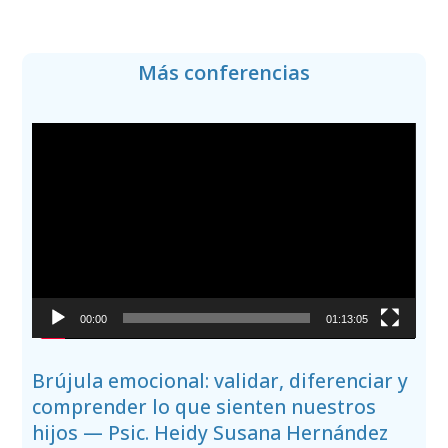
Más conferencias
Reproductor
de
vídeo
00:00
01:13:05
Brújula emocional: validar, diferenciar y
comprender lo que sienten nuestros
hijos — Psic. Heidy Susana Hernández