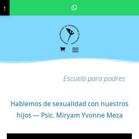
↑
Pregunta por nuestras promociones y descuentos vigentes. Haz click aquí para contactar a tu asesor educativo.
Escuela para padres
Hablemos de sexualidad con nuestros
hijos — Psic. Miryam Yvonne Meza