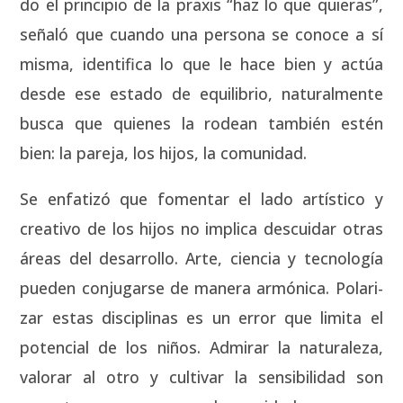
do el prin­ci­pio de la pra­xis “haz lo que quie­ras”,
seña­ló que cuan­do una per­so­na se cono­ce a sí
mis­ma, iden­ti­fi­ca lo que le hace bien y actúa
des­de ese esta­do de equi­li­brio, natu­ral­men­te
bus­ca que quie­nes la rodean tam­bién estén
bien: la pare­ja, los hijos, la comu­ni­dad.
Se enfa­ti­zó que fomen­tar el lado artís­ti­co y
crea­ti­vo de los hijos no impli­ca des­cui­dar otras
áreas del desa­rro­llo. Arte, cien­cia y tec­no­lo­gía
pue­den con­ju­gar­se de mane­ra armó­ni­ca. Pola­ri­
zar estas dis­ci­pli­nas es un error que limi­ta el
poten­cial de los niños. Admi­rar la natu­ra­le­za,
valo­rar al otro y cul­ti­var la sen­si­bi­li­dad son