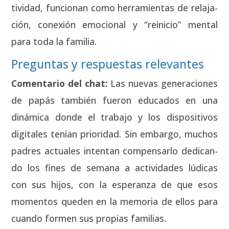
ti­vi­dad, fun­cio­nan como herra­mien­tas de rela­ja­
ción, cone­xión emo­cio­nal y “reini­cio” men­tal
para toda la fami­lia.
Preguntas y respuestas relevantes
Comen­ta­rio del chat:
Las nue­vas gene­ra­cio­nes
de papás tam­bién fue­ron edu­ca­dos en una
diná­mi­ca don­de el tra­ba­jo y los dis­po­si­ti­vos
digi­ta­les tenían prio­ri­dad. Sin embar­go, muchos
padres actua­les inten­tan com­pen­sar­lo dedi­can­
do los fines de sema­na a acti­vi­da­des lúdi­cas
con sus hijos, con la espe­ran­za de que esos
momen­tos que­den en la memo­ria de ellos para
cuan­do for­men sus pro­pias fami­lias.