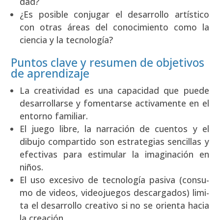
dad?
¿Es posi­ble con­ju­gar el desa­rro­llo artís­ti­co
con otras áreas del cono­ci­mien­to como la
cien­cia y la tec­no­lo­gía?
Puntos clave y resumen de objetivos
de aprendizaje
La crea­ti­vi­dad es una capa­ci­dad que pue­de
desa­rro­llar­se y fomen­tar­se acti­va­men­te en el
entorno fami­liar.
El jue­go libre, la narra­ción de cuen­tos y el
dibu­jo com­par­ti­do son estra­te­gias sen­ci­llas y
efec­ti­vas para esti­mu­lar la ima­gi­na­ción en
niños.
El uso exce­si­vo de tec­no­lo­gía pasi­va (con­su­
mo de videos, video­jue­gos des­car­ga­dos) limi­
ta el desa­rro­llo crea­ti­vo si no se orien­ta hacia
la crea­ción.