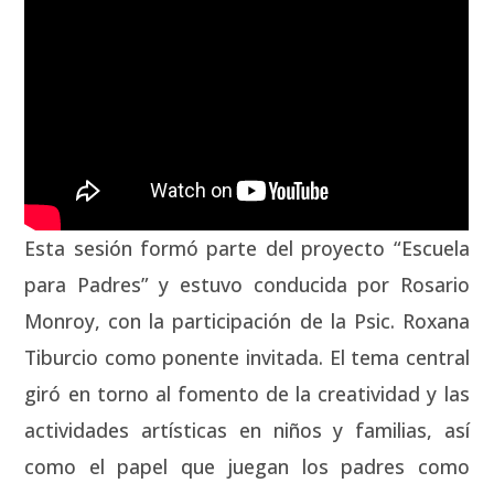
Esta sesión for­mó par­te del pro­yec­to “Escue­la
para Padres” y estu­vo con­du­ci­da por Rosa­rio
Mon­roy, con la par­ti­ci­pa­ción de la Psic. Roxa­na
Tibur­cio como ponen­te invi­ta­da. El tema cen­tral
giró en torno al fomen­to de la crea­ti­vi­dad y las
acti­vi­da­des artís­ti­cas en niños y fami­lias, así
como el papel que jue­gan los padres como