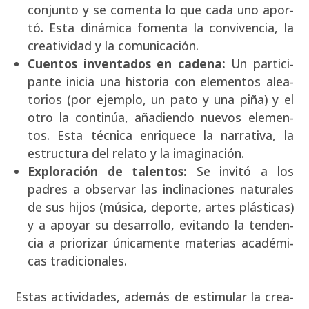
con­jun­to y se comen­ta lo que cada uno apor­
tó. Esta diná­mi­ca fomen­ta la con­vi­ven­cia, la
crea­ti­vi­dad y la comu­ni­ca­ción.
Cuen­tos inven­ta­dos en cade­na:
Un par­ti­ci­
pan­te ini­cia una his­to­ria con ele­men­tos alea­
to­rios (por ejem­plo, un pato y una piña) y el
otro la con­ti­núa, aña­dien­do nue­vos ele­men­
tos. Esta téc­ni­ca enri­que­ce la narra­ti­va, la
estruc­tu­ra del rela­to y la ima­gi­na­ción.
Explo­ra­ción de talen­tos:
Se invi­tó a los
padres a obser­var las incli­na­cio­nes natu­ra­les
de sus hijos (músi­ca, depor­te, artes plás­ti­cas)
y a apo­yar su desa­rro­llo, evi­tan­do la ten­den­
cia a prio­ri­zar úni­ca­men­te mate­rias aca­dé­mi­
cas tra­di­cio­na­les.
Estas acti­vi­da­des, ade­más de esti­mu­lar la crea­