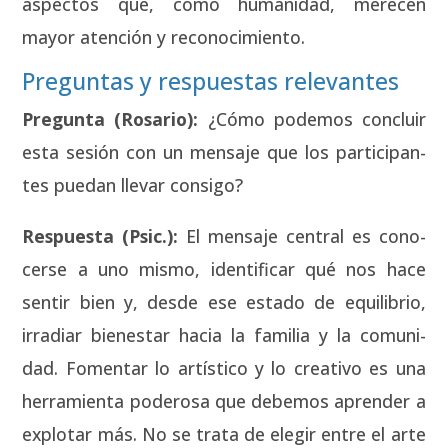
aspec­tos que, como huma­ni­dad, mere­cen
mayor aten­ción y reco­no­ci­mien­to.
Preguntas y respuestas relevantes
Pre­gun­ta (Rosa­rio):
¿Cómo pode­mos con­cluir
esta sesión con un men­sa­je que los par­ti­ci­pan­
tes pue­dan lle­var con­si­go?
Res­pues­ta (Psic.):
El men­sa­je cen­tral es cono­
cer­se a uno mis­mo, iden­ti­fi­car qué nos hace
sen­tir bien y, des­de ese esta­do de equi­li­brio,
irra­diar bien­es­tar hacia la fami­lia y la comu­ni­
dad. Fomen­tar lo artís­ti­co y lo crea­ti­vo es una
herra­mien­ta pode­ro­sa que debe­mos apren­der a
explo­tar más. No se tra­ta de ele­gir entre el arte