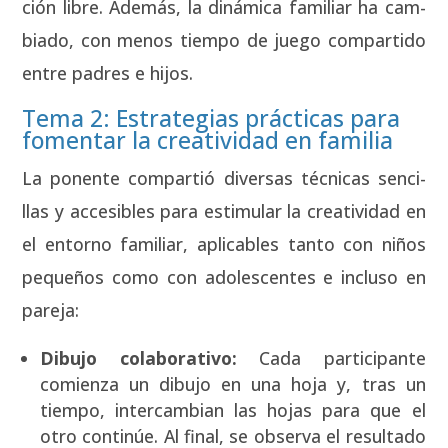
ción libre. Ade­más, la diná­mi­ca fami­liar ha cam­
bia­do, con menos tiem­po de jue­go com­par­ti­do
entre padres e hijos.
Tema 2: Estrategias prácticas para
fomentar la creatividad en familia
La ponen­te com­par­tió diver­sas téc­ni­cas sen­ci­
llas y acce­si­bles para esti­mu­lar la crea­ti­vi­dad en
el entorno fami­liar, apli­ca­bles tan­to con niños
peque­ños como con ado­les­cen­tes e inclu­so en
pare­ja:
Dibu­jo cola­bo­ra­ti­vo:
Cada par­ti­ci­pan­te
comien­za un dibu­jo en una hoja y, tras un
tiem­po, inter­cam­bian las hojas para que el
otro con­ti­núe. Al final, se obser­va el resul­ta­do