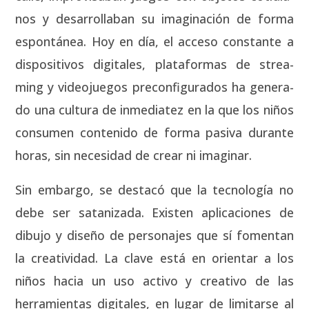
nos y desa­rro­lla­ban su ima­gi­na­ción de for­ma
espon­tá­nea. Hoy en día, el acce­so cons­tan­te a
dis­po­si­ti­vos digi­ta­les, pla­ta­for­mas de strea­
ming y video­jue­gos pre­con­fi­gu­ra­dos ha gene­ra­
do una cul­tu­ra de inme­dia­tez en la que los niños
con­su­men con­te­ni­do de for­ma pasi­va duran­te
horas, sin nece­si­dad de crear ni ima­gi­nar.
Sin embar­go, se des­ta­có que la tec­no­lo­gía no
debe ser sata­ni­za­da. Exis­ten apli­ca­cio­nes de
dibu­jo y dise­ño de per­so­na­jes que sí fomen­tan
la crea­ti­vi­dad. La cla­ve está en orien­tar a los
niños hacia un uso acti­vo y crea­ti­vo de las
herra­mien­tas digi­ta­les, en lugar de limi­tar­se al