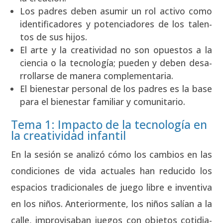
Los padres deben asu­mir un rol acti­vo como
iden­ti­fi­ca­do­res y poten­cia­do­res de los talen­
tos de sus hijos.
El arte y la crea­ti­vi­dad no son opues­tos a la
cien­cia o la tec­no­lo­gía; pue­den y deben desa­
rro­llar­se de mane­ra com­ple­men­ta­ria.
El bien­es­tar per­so­nal de los padres es la base
para el bien­es­tar fami­liar y comu­ni­ta­rio.
Tema 1: Impacto de la tecnología en
la creatividad infantil
En la sesión se ana­li­zó cómo los cam­bios en las
con­di­cio­nes de vida actua­les han redu­ci­do los
espa­cios tra­di­cio­na­les de jue­go libre e inven­ti­va
en los niños. Ante­rior­men­te, los niños salían a la
calle, impro­vi­sa­ban jue­gos con obje­tos coti­dia­