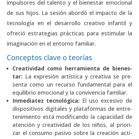
impul­so­res del talen­to y el bien­es­tar emo­cio­nal
de sus hijos. La sesión abor­dó el impac­to de la
tec­no­lo­gía en el desa­rro­llo crea­ti­vo infan­til y
ofre­ció estra­te­gias prác­ti­cas para esti­mu­lar la
ima­gi­na­ción en el entorno fami­liar.
Conceptos clave o teorías
Crea­ti­vi­dad como herra­mien­ta de bien­es­
tar:
La expre­sión artís­ti­ca y crea­ti­va se pre­
sen­ta como un recur­so fun­da­men­tal para el
equi­li­brio emo­cio­nal y la con­vi­ven­cia fami­liar.
Inme­dia­tez tec­no­ló­gi­ca:
El uso exce­si­vo de
dis­po­si­ti­vos digi­ta­les y pla­ta­for­mas de entre­
te­ni­mien­to está modi­fi­can­do la capa­ci­dad de
aten­ción y crea­ti­vi­dad de los niños, al prio­ri­
zar el con­su­mo pasi­vo sobre la crea­ción acti­