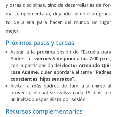
y otras dis­ci­pli­nas, sino de desa­rro­llar­las de for­
ma com­ple­men­ta­ria, dejan­do siem­pre un gra­ni­
to de are­na para hacer del mun­do un lugar
mejor.
Próximos pasos y tareas
Asis­tir a la pró­xi­ma sesión de “Escue­la para
Padres” el
vier­nes 5 de junio a las 7:00 p.m.
,
con la par­ti­ci­pa­ción del
doc­tor Arman­do Qui­
ro­sa Ada­me
, quien abor­da­rá el tema
“Padres
cons­cien­tes, hijos sen­sa­tos”
.
Invi­tar a más padres de fami­lia a unir­se al
pro­yec­to, el cual se rea­li­za cada 15 días con
un invi­ta­do espe­cia­lis­ta por sesión.
Recursos complementarios