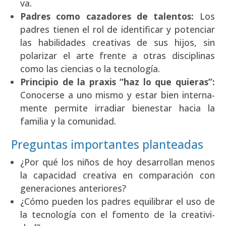
va.
Padres como caza­do­res de talen­tos:
Los
padres tie­nen el rol de iden­ti­fi­car y poten­ciar
las habi­li­da­des crea­ti­vas de sus hijos, sin
pola­ri­zar el arte fren­te a otras dis­ci­pli­nas
como las cien­cias o la tec­no­lo­gía.
Prin­ci­pio de la pra­xis “haz lo que quie­ras”:
Cono­cer­se a uno mis­mo y estar bien inter­na­
men­te per­mi­te irra­diar bien­es­tar hacia la
fami­lia y la comu­ni­dad.
Preguntas importantes planteadas
¿Por qué los niños de hoy desa­rro­llan menos
la capa­ci­dad crea­ti­va en com­pa­ra­ción con
gene­ra­cio­nes ante­rio­res?
¿Cómo pue­den los padres equi­li­brar el uso de
la tec­no­lo­gía con el fomen­to de la crea­ti­vi­