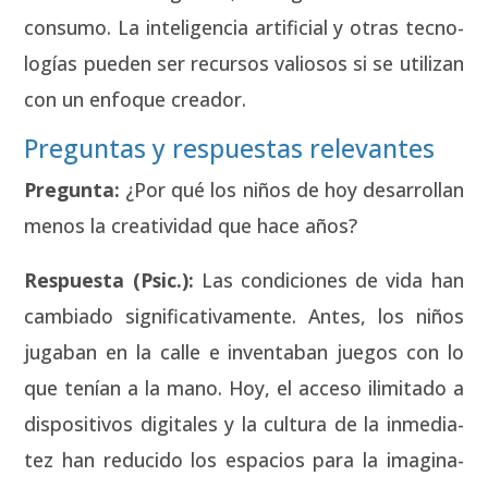
con­su­mo. La inte­li­gen­cia arti­fi­cial y otras tec­no­
lo­gías pue­den ser recur­sos valio­sos si se uti­li­zan
con un enfo­que crea­dor.
Preguntas y respuestas relevantes
Pre­gun­ta:
¿Por qué los niños de hoy desa­rro­llan
menos la crea­ti­vi­dad que hace años?
Res­pues­ta (Psic.):
Las con­di­cio­nes de vida han
cam­bia­do sig­ni­fi­ca­ti­va­men­te. Antes, los niños
juga­ban en la calle e inven­ta­ban jue­gos con lo
que tenían a la mano. Hoy, el acce­so ili­mi­ta­do a
dis­po­si­ti­vos digi­ta­les y la cul­tu­ra de la inme­dia­
tez han redu­ci­do los espa­cios para la ima­gi­na­