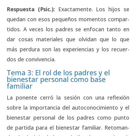
Res­pues­ta (Psic.):
Exac­ta­men­te. Los hijos se
que­dan con esos peque­ños momen­tos com­par­
ti­dos. A veces los padres se enfo­can tan­to en
dar cosas mate­ria­les que olvi­dan que lo que
más per­du­ra son las expe­rien­cias y los recuer­
dos de con­vi­ven­cia.
Tema 3: El rol de los padres y el
bienestar personal como base
familiar
La ponen­te cerró la sesión con una refle­xión
sobre la impor­tan­cia del auto­co­no­ci­mien­to y el
bien­es­tar per­so­nal de los padres como pun­to
de par­ti­da para el bien­es­tar fami­liar. Reto­man­