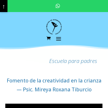
↑
Pregunta por nuestras promociones y descuentos vigentes. Haz click aquí para contactar a tu asesor educativo.
Escuela para padres
Fomento de la creatividad en la crianza
— Psic. Mireya Roxana Tiburcio