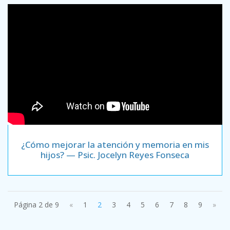
¿Cómo mejorar la atención y memoria en mis
hijos? — Psic. Jocelyn Reyes Fonseca
Pági­na 2 de 9
«
1
2
3
4
5
6
7
8
9
»