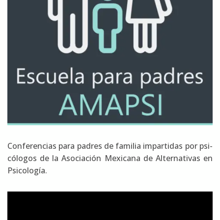
Con­fe­ren­cias para padres de fami­lia impar­ti­das por psi­
có­lo­gos de la Aso­cia­ción Mexi­ca­na de Alter­na­ti­vas en
Psi­co­lo­gía.