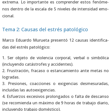
extre­ma. Lo impor­tan­te es com­pren­der estos fenó­me­
nos den­tro de la esca­la de 5 nive­les de inten­si­dad emo­
cio­nal.
Tema 2: Causas del estrés patológico
Mar­co Eduar­do Murue­ta pre­sen­tó 12 cau­sas iden­ti­fi­ca­
das del estrés pato­ló­gi­co:
Ser obje­to de vio­len­cia cor­po­ral, ver­bal o sim­bó­li­ca
(inclu­yen­do catás­tro­fes y acci­den­tes).
Frus­tra­ción, fra­ca­so o estan­ca­mien­to ante metas no
logra­das.
Pre­sio­nes, coac­cio­nes o exi­gen­cias des­me­su­ra­das,
inclui­das las auto­exi­gen­cias.
Esfuer­zos exce­si­vos pro­lon­ga­dos o fal­ta de des­can­so
(se reco­mien­da un máxi­mo de 9 horas de tra­ba­jo dia­rio,
inclu­yen­do tra­ba­jo domés­ti­co).