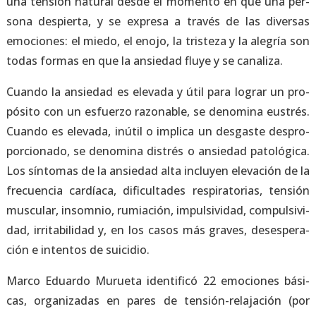
una ten­sión natu­ral des­de el momen­to en que una per­
so­na des­pier­ta, y se expre­sa a tra­vés de las diver­sas
emo­cio­nes: el mie­do, el eno­jo, la tris­te­za y la ale­gría son
todas for­mas en que la ansie­dad flu­ye y se cana­li­za.
Cuan­do la ansie­dad es ele­va­da y útil para lograr un pro­
pó­si­to con un esfuer­zo razo­na­ble, se deno­mi­na eus­trés.
Cuan­do es ele­va­da, inú­til o impli­ca un des­gas­te des­pro­
por­cio­na­do, se deno­mi­na dis­trés o ansie­dad pato­ló­gi­ca.
Los sín­to­mas de la ansie­dad alta inclu­yen ele­va­ción de la
fre­cuen­cia car­día­ca, difi­cul­ta­des res­pi­ra­to­rias, ten­sión
mus­cu­lar, insom­nio, rumia­ción, impul­si­vi­dad, com­pul­si­vi­
dad, irri­ta­bi­li­dad y, en los casos más gra­ves, deses­pe­ra­
ción e inten­tos de sui­ci­dio.
Mar­co Eduar­do Murue­ta iden­ti­fi­có 22 emo­cio­nes bási­
cas, orga­ni­za­das en pares de ten­sión-rela­ja­ción (por