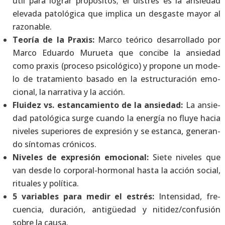
útil para lograr pro­pó­si­tos; el dis­trés es la ansie­dad
ele­va­da pato­ló­gi­ca que impli­ca un des­gas­te mayor al
razo­na­ble.
Teo­ría de la Pra­xis:
Mar­co teó­ri­co desa­rro­lla­do por
Mar­co Eduar­do Murue­ta que con­ci­be la ansie­dad
como pra­xis (pro­ce­so psi­co­ló­gi­co) y pro­po­ne un mode­
lo de tra­ta­mien­to basa­do en la estruc­tu­ra­ción emo­
cio­nal, la narra­ti­va y la acción.
Flui­dez vs. estan­ca­mien­to de la ansie­dad:
La ansie­
dad pato­ló­gi­ca sur­ge cuan­do la ener­gía no flu­ye hacia
nive­les supe­rio­res de expre­sión y se estan­ca, gene­ran­
do sín­to­mas cró­ni­cos.
Nive­les de expre­sión emo­cio­nal:
Sie­te nive­les que
van des­de lo cor­po­ral-hor­mo­nal has­ta la acción social,
ritua­les y polí­ti­ca.
5 varia­bles para medir el estrés:
Inten­si­dad, fre­
cuen­cia, dura­ción, anti­güe­dad y nitidez/confusión
sobre la cau­sa.