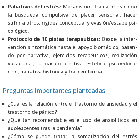
Palia­ti­vos del estrés:
Meca­nis­mos tran­si­to­rios como
la bús­que­da com­pul­si­va de pla­cer sen­so­rial, hacer
sufrir a otros, rigi­dez con­cep­tual y evasión/escape psi­
co­ló­gi­co.
Pro­to­co­lo de 10 pis­tas tera­péu­ti­cas:
Des­de la inter­
ven­ción sin­to­má­ti­ca has­ta el apo­yo bio­mé­di­co, pasan­
do por narra­ti­va, ejer­ci­cios tera­péu­ti­cos, rea­li­za­ción
voca­cio­nal, for­ma­ción afec­ti­va, esté­ti­ca, psi­co­edu­ca­
ción, narra­ti­va his­tó­ri­ca y tras­cen­den­cia.
Preguntas importantes planteadas
¿Cuál es la rela­ción entre el tras­torno de ansie­dad y el
tras­torno de páni­co?
¿Qué tan reco­men­da­ble es el uso de ansio­lí­ti­cos en
ado­les­cen­tes tras la pan­de­mia?
¿Cómo se pue­de tra­tar la soma­ti­za­ción del estrés