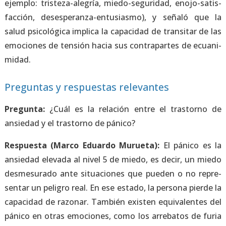
ejem­plo: tris­te­za-ale­gría, mie­do-segu­ri­dad, eno­jo-satis­
fac­ción, des­es­pe­ran­za-entu­sias­mo), y seña­ló que la
salud psi­co­ló­gi­ca impli­ca la capa­ci­dad de tran­si­tar de las
emo­cio­nes de ten­sión hacia sus con­tra­par­tes de ecua­ni­
mi­dad.
Preguntas y respuestas relevantes
Pre­gun­ta:
¿Cuál es la rela­ción entre el tras­torno de
ansie­dad y el tras­torno de páni­co?
Res­pues­ta (Mar­co Eduar­do Murue­ta):
El páni­co es la
ansie­dad ele­va­da al nivel 5 de mie­do, es decir, un mie­do
des­me­su­ra­do ante situa­cio­nes que pue­den o no repre­
sen­tar un peli­gro real. En ese esta­do, la per­so­na pier­de la
capa­ci­dad de razo­nar. Tam­bién exis­ten equi­va­len­tes del
páni­co en otras emo­cio­nes, como los arre­ba­tos de furia