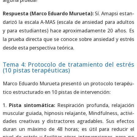
algu­na prue­ba?
Res­pues­ta (Mar­co Eduar­do Murue­ta):
Sí. Amap­si estan­
da­ri­zó la esca­la A‑MAS (esca­la de ansie­dad para adul­tos
y para estu­dian­tes) hace apro­xi­ma­da­men­te 20 años. Es
la prue­ba direc­ta que se cono­ce sobre ansie­dad y estrés
des­de esta pers­pec­ti­va teó­ri­ca.
Tema 4: Protocolo de tratamiento del estrés
(10 pistas terapéuticas)
Mar­co Eduar­do Murue­ta pre­sen­tó un pro­to­co­lo tera­péu­
ti­co estruc­tu­ra­do en 10 pis­tas de inter­ven­ción:
Pis­ta sin­to­má­ti­ca:
Res­pi­ra­ción pro­fun­da, rela­ja­ción
mus­cu­lar guia­da, hip­no­sis rela­jan­te, Mind­ful­ness, acti­vi­
da­des crea­ti­vas y dis­trac­to­res agra­da­bles. Sus efec­tos
duran un máxi­mo de 48 horas; es útil para redu­cir el