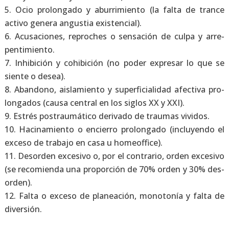
Ocio pro­lon­ga­do y abu­rri­mien­to (la fal­ta de tran­ce
acti­vo gene­ra angus­tia exis­ten­cial).
Acu­sa­cio­nes, repro­ches o sen­sa­ción de cul­pa y arre­
pen­ti­mien­to.
Inhi­bi­ción y cohi­bi­ción (no poder expre­sar lo que se
sien­te o desea).
Aban­dono, ais­la­mien­to y super­fi­cia­li­dad afec­ti­va pro­
lon­ga­dos (cau­sa cen­tral en los siglos XX y XXI).
Estrés pos­trau­má­ti­co deri­va­do de trau­mas vivi­dos.
Haci­na­mien­to o encie­rro pro­lon­ga­do (inclu­yen­do el
exce­so de tra­ba­jo en casa u homeof­fi­ce).
Des­or­den exce­si­vo o, por el con­tra­rio, orden exce­si­vo
(se reco­mien­da una pro­por­ción de 70% orden y 30% des­
or­den).
Fal­ta o exce­so de pla­nea­ción, mono­to­nía y fal­ta de
diver­sión.