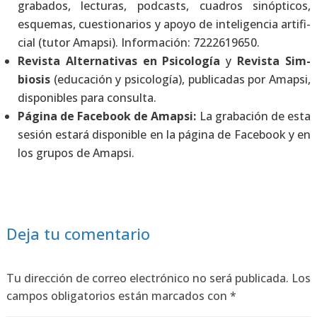
gra­ba­dos, lec­tu­ras, pod­casts, cua­dros sinóp­ti­cos,
esque­mas, cues­tio­na­rios y apo­yo de inte­li­gen­cia arti­fi­
cial (tutor Amap­si). Infor­ma­ción: 7222619650.
Revis­ta Alter­na­ti­vas en Psi­co­lo­gía
y
Revis­ta Sim­
bio­sis
(edu­ca­ción y psi­co­lo­gía), publi­ca­das por Amap­si,
dis­po­ni­bles para con­sul­ta.
Pági­na de Face­book de Amap­si:
La gra­ba­ción de esta
sesión esta­rá dis­po­ni­ble en la pági­na de Face­book y en
los gru­pos de Amap­si.
Deja tu comentario
Tu dirección de correo electrónico no será publicada.
Los
campos obligatorios están marcados con
*