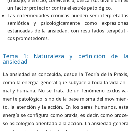
(tra­ba­jo, ejer­ci­cio, con­vi­ven­cia, des­can­so, diver­sión) es
un fac­tor pro­tec­tor con­tra el estrés pato­ló­gi­co.
Las enfer­me­da­des cró­ni­cas pue­den ser inter­pre­ta­das
semióti­ca y psi­co­ló­gi­ca­men­te como expre­sio­nes
estan­ca­das de la ansie­dad, con resul­ta­dos tera­péu­ti­
cos pro­me­te­do­res.
Tema 1: Naturaleza y definición de la
ansiedad
La ansie­dad es con­ce­bi­da, des­de la Teo­ría de la Pra­xis,
como la ener­gía gene­ral que sub­ya­ce a toda la vida ani­
mal y huma­na. No se tra­ta de un fenó­meno exclu­si­va­
men­te pato­ló­gi­co, sino de la base mis­ma del movi­mien­
to, la aten­ción y la acción. En los seres huma­nos, esta
ener­gía se con­fi­gu­ra como pra­xis, es decir, como pro­ce­
so psi­co­ló­gi­co orien­ta­do a la acción. La ansie­dad gene­ra