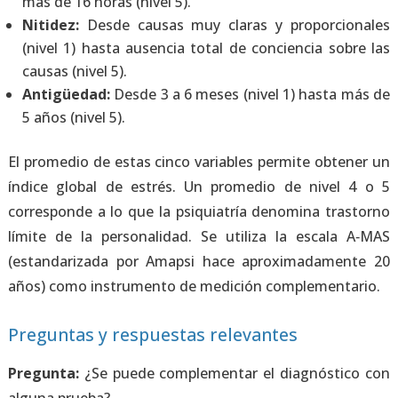
más de 16 horas (nivel 5).
Niti­dez:
Des­de cau­sas muy cla­ras y pro­por­cio­na­les
(nivel 1) has­ta ausen­cia total de con­cien­cia sobre las
cau­sas (nivel 5).
Anti­güe­dad:
Des­de 3 a 6 meses (nivel 1) has­ta más de
5 años (nivel 5).
El pro­me­dio de estas cin­co varia­bles per­mi­te obte­ner un
índi­ce glo­bal de estrés. Un pro­me­dio de nivel 4 o 5
corres­pon­de a lo que la psi­quia­tría deno­mi­na tras­torno
lími­te de la per­so­na­li­dad. Se uti­li­za la esca­la A‑MAS
(estan­da­ri­za­da por Amap­si hace apro­xi­ma­da­men­te 20
años) como ins­tru­men­to de medi­ción com­ple­men­ta­rio.
Preguntas y respuestas relevantes
Pre­gun­ta:
¿Se pue­de com­ple­men­tar el diag­nós­ti­co con