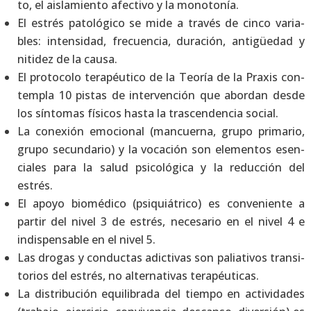
to, el ais­la­mien­to afec­ti­vo y la mono­to­nía.
El estrés pato­ló­gi­co se mide a tra­vés de cin­co varia­
bles: inten­si­dad, fre­cuen­cia, dura­ción, anti­güe­dad y
niti­dez de la cau­sa.
El pro­to­co­lo tera­péu­ti­co de la Teo­ría de la Pra­xis con­
tem­pla 10 pis­tas de inter­ven­ción que abor­dan des­de
los sín­to­mas físi­cos has­ta la tras­cen­den­cia social.
La cone­xión emo­cio­nal (man­cuer­na, gru­po pri­ma­rio,
gru­po secun­da­rio) y la voca­ción son ele­men­tos esen­
cia­les para la salud psi­co­ló­gi­ca y la reduc­ción del
estrés.
El apo­yo bio­mé­di­co (psi­quiá­tri­co) es con­ve­nien­te a
par­tir del nivel 3 de estrés, nece­sa­rio en el nivel 4 e
indis­pen­sa­ble en el nivel 5.
Las dro­gas y con­duc­tas adic­ti­vas son palia­ti­vos tran­si­
to­rios del estrés, no alter­na­ti­vas tera­péu­ti­cas.
La dis­tri­bu­ción equi­li­bra­da del tiem­po en acti­vi­da­des