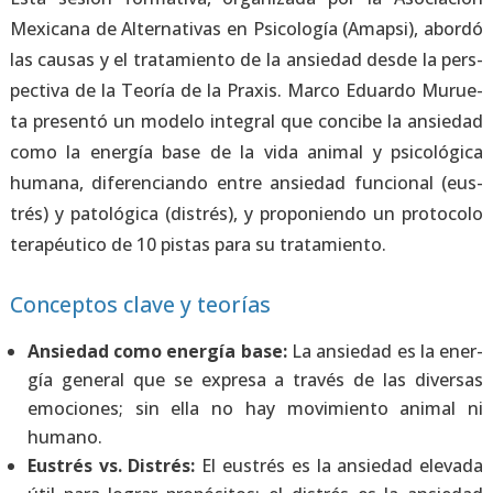
Mexi­ca­na de Alter­na­ti­vas en Psi­co­lo­gía (Amap­si), abor­dó
las cau­sas y el tra­ta­mien­to de la ansie­dad des­de la pers­
pec­ti­va de la Teo­ría de la Pra­xis. Mar­co Eduar­do Murue­
ta pre­sen­tó un mode­lo inte­gral que con­ci­be la ansie­dad
como la ener­gía base de la vida ani­mal y psi­co­ló­gi­ca
huma­na, dife­ren­cian­do entre ansie­dad fun­cio­nal (eus­
trés) y pato­ló­gi­ca (dis­trés), y pro­po­nien­do un pro­to­co­lo
tera­péu­ti­co de 10 pis­tas para su tra­ta­mien­to.
Conceptos clave y teorías
Ansie­dad como ener­gía base:
La ansie­dad es la ener­
gía gene­ral que se expre­sa a tra­vés de las diver­sas
emo­cio­nes; sin ella no hay movi­mien­to ani­mal ni
humano.
Eus­trés vs. Dis­trés:
El eus­trés es la ansie­dad ele­va­da