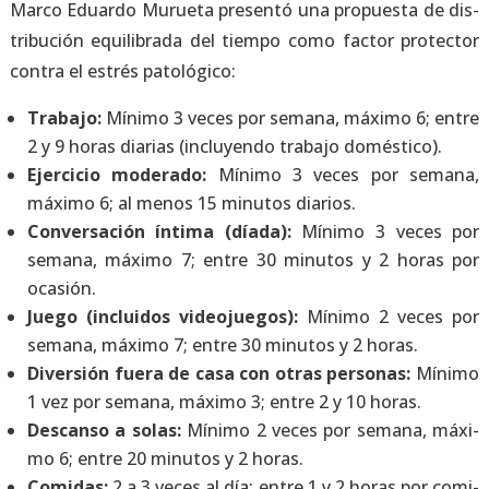
Mar­co Eduar­do Murue­ta pre­sen­tó una pro­pues­ta de dis­
tri­bu­ción equi­li­bra­da del tiem­po como fac­tor pro­tec­tor
con­tra el estrés pato­ló­gi­co:
Tra­ba­jo:
Míni­mo 3 veces por sema­na, máxi­mo 6; entre
2 y 9 horas dia­rias (inclu­yen­do tra­ba­jo domés­ti­co).
Ejer­ci­cio mode­ra­do:
Míni­mo 3 veces por sema­na,
máxi­mo 6; al menos 15 minu­tos dia­rios.
Con­ver­sa­ción ínti­ma (día­da):
Míni­mo 3 veces por
sema­na, máxi­mo 7; entre 30 minu­tos y 2 horas por
oca­sión.
Jue­go (inclui­dos video­jue­gos):
Míni­mo 2 veces por
sema­na, máxi­mo 7; entre 30 minu­tos y 2 horas.
Diver­sión fue­ra de casa con otras per­so­nas:
Míni­mo
1 vez por sema­na, máxi­mo 3; entre 2 y 10 horas.
Des­can­so a solas:
Míni­mo 2 veces por sema­na, máxi­
mo 6; entre 20 minu­tos y 2 horas.
Comi­das:
2 a 3 veces al día; entre 1 y 2 horas por comi­