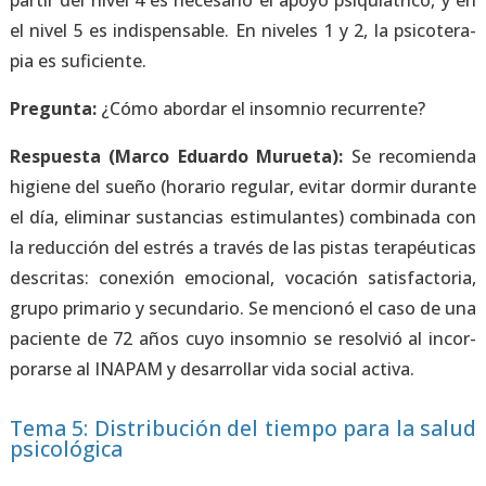
par­tir del nivel 4 es nece­sa­rio el apo­yo psi­quiá­tri­co, y en
el nivel 5 es indis­pen­sa­ble. En nive­les 1 y 2, la psi­co­te­ra­
pia es sufi­cien­te.
Pre­gun­ta:
¿Cómo abor­dar el insom­nio recu­rren­te?
Res­pues­ta (Mar­co Eduar­do Murue­ta):
Se reco­mien­da
higie­ne del sue­ño (hora­rio regu­lar, evi­tar dor­mir duran­te
el día, eli­mi­nar sus­tan­cias esti­mu­lan­tes) com­bi­na­da con
la reduc­ción del estrés a tra­vés de las pis­tas tera­péu­ti­cas
des­cri­tas: cone­xión emo­cio­nal, voca­ción satis­fac­to­ria,
gru­po pri­ma­rio y secun­da­rio. Se men­cio­nó el caso de una
pacien­te de 72 años cuyo insom­nio se resol­vió al incor­
po­rar­se al INAPAM y desa­rro­llar vida social acti­va.
Tema 5: Distribución del tiempo para la salud
psicológica