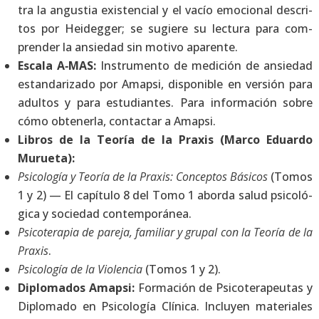
tra la angus­tia exis­ten­cial y el vacío emo­cio­nal des­cri­
tos por Hei­deg­ger; se sugie­re su lec­tu­ra para com­
pren­der la ansie­dad sin moti­vo apa­ren­te.
Esca­la A‑MAS:
Ins­tru­men­to de medi­ción de ansie­dad
estan­da­ri­za­do por Amap­si, dis­po­ni­ble en ver­sión para
adul­tos y para estu­dian­tes. Para infor­ma­ción sobre
cómo obte­ner­la, con­tac­tar a Amap­si.
Libros de la Teo­ría de la Pra­xis (Mar­co Eduar­do
Murue­ta):
Psi­co­lo­gía y Teo­ría de la Pra­xis: Con­cep­tos Bási­cos
(Tomos
1 y 2) — El capí­tu­lo 8 del Tomo 1 abor­da salud psi­co­ló­
gi­ca y socie­dad con­tem­po­rá­nea.
Psi­co­te­ra­pia de pare­ja, fami­liar y gru­pal con la Teo­ría de la
Pra­xis
.
Psi­co­lo­gía de la Vio­len­cia
(Tomos 1 y 2).
Diplo­ma­dos Amap­si:
For­ma­ción de Psi­co­te­ra­peu­tas y
Diplo­ma­do en Psi­co­lo­gía Clí­ni­ca. Inclu­yen mate­ria­les