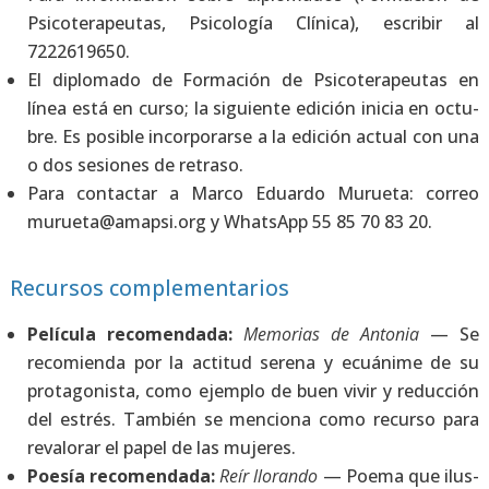
Psi­co­te­ra­peu­tas, Psi­co­lo­gía Clí­ni­ca), escri­bir al
7222619650.
El diplo­ma­do de For­ma­ción de Psi­co­te­ra­peu­tas en
línea está en cur­so; la siguien­te edi­ción ini­cia en octu­
bre. Es posi­ble incor­po­rar­se a la edi­ción actual con una
o dos sesio­nes de retra­so.
Para con­tac­tar a Mar­co Eduar­do Murue­ta: correo
murueta@amapsi.org y WhatsApp 55 85 70 83 20.
Recursos complementarios
Pelí­cu­la reco­men­da­da:
Memo­rias de Anto­nia
— Se
reco­mien­da por la acti­tud sere­na y ecuá­ni­me de su
pro­ta­go­nis­ta, como ejem­plo de buen vivir y reduc­ción
del estrés. Tam­bién se men­cio­na como recur­so para
reva­lo­rar el papel de las muje­res.
Poe­sía reco­men­da­da:
Reír llo­ran­do
— Poe­ma que ilus­