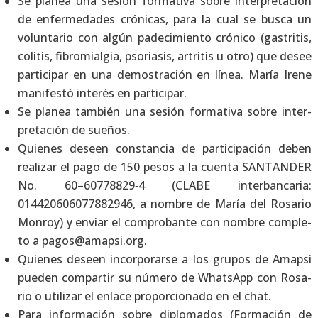
Se pla­nea una sesión for­ma­ti­va sobre inter­pre­ta­ción
de enfer­me­da­des cró­ni­cas, para la cual se bus­ca un
volun­ta­rio con algún pade­ci­mien­to cró­ni­co (gas­tri­tis,
coli­tis, fibro­mial­gia, pso­ria­sis, artri­tis u otro) que desee
par­ti­ci­par en una demos­tra­ción en línea. María Ire­ne
mani­fes­tó inte­rés en par­ti­ci­par.
Se pla­nea tam­bién una sesión for­ma­ti­va sobre inter­
pre­ta­ción de sue­ños.
Quie­nes deseen cons­tan­cia de par­ti­ci­pa­ción deben
rea­li­zar el pago de 150 pesos a la cuen­ta SANTANDER
No. 60–60778829‑4 (CLABE inter­ban­ca­ria:
014420606077882946, a nom­bre de María del Rosa­rio
Mon­roy) y enviar el com­pro­ban­te con nom­bre com­ple­
to a pagos@amapsi.org.
Quie­nes deseen incor­po­rar­se a los gru­pos de Amap­si
pue­den com­par­tir su núme­ro de WhatsApp con Rosa­
rio o uti­li­zar el enla­ce pro­por­cio­na­do en el chat.
Para infor­ma­ción sobre diplo­ma­dos (For­ma­ción de