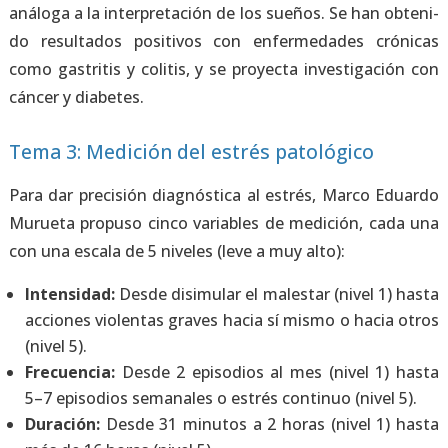
aná­lo­ga a la inter­pre­ta­ción de los sue­ños. Se han obte­ni­
do resul­ta­dos posi­ti­vos con enfer­me­da­des cró­ni­cas
como gas­tri­tis y coli­tis, y se pro­yec­ta inves­ti­ga­ción con
cán­cer y dia­be­tes.
Tema 3: Medición del estrés patológico
Para dar pre­ci­sión diag­nós­ti­ca al estrés, Mar­co Eduar­do
Murue­ta pro­pu­so cin­co varia­bles de medi­ción, cada una
con una esca­la de 5 nive­les (leve a muy alto):
Inten­si­dad:
Des­de disi­mu­lar el males­tar (nivel 1) has­ta
accio­nes vio­len­tas gra­ves hacia sí mis­mo o hacia otros
(nivel 5).
Fre­cuen­cia:
Des­de 2 epi­so­dios al mes (nivel 1) has­ta
5–7 epi­so­dios sema­na­les o estrés con­ti­nuo (nivel 5).
Dura­ción:
Des­de 31 minu­tos a 2 horas (nivel 1) has­ta