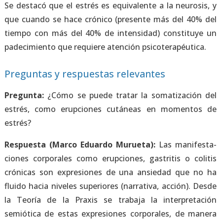
Se des­ta­có que el estrés es equi­va­len­te a la neu­ro­sis, y
que cuan­do se hace cró­ni­co (pre­sen­te más del 40% del
tiem­po con más del 40% de inten­si­dad) cons­ti­tu­ye un
pade­ci­mien­to que requie­re aten­ción psi­co­te­ra­péu­ti­ca.
Preguntas y respuestas relevantes
Pre­gun­ta:
¿Cómo se pue­de tra­tar la soma­ti­za­ción del
estrés, como erup­cio­nes cutá­neas en momen­tos de
estrés?
Res­pues­ta (Mar­co Eduar­do Murue­ta):
Las mani­fes­ta­
cio­nes cor­po­ra­les como erup­cio­nes, gas­tri­tis o coli­tis
cró­ni­cas son expre­sio­nes de una ansie­dad que no ha
flui­do hacia nive­les supe­rio­res (narra­ti­va, acción). Des­de
la Teo­ría de la Pra­xis se tra­ba­ja la inter­pre­ta­ción
semióti­ca de estas expre­sio­nes cor­po­ra­les, de mane­ra