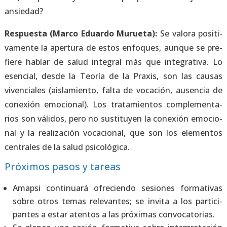
ansie­dad?
Res­pues­ta (Mar­co Eduar­do Murue­ta):
Se valo­ra posi­ti­
va­men­te la aper­tu­ra de estos enfo­ques, aun­que se pre­
fie­re hablar de salud inte­gral más que inte­gra­ti­va. Lo
esen­cial, des­de la Teo­ría de la Pra­xis, son las cau­sas
viven­cia­les (ais­la­mien­to, fal­ta de voca­ción, ausen­cia de
cone­xión emo­cio­nal). Los tra­ta­mien­tos com­ple­men­ta­
rios son váli­dos, pero no sus­ti­tu­yen la cone­xión emo­cio­
nal y la rea­li­za­ción voca­cio­nal, que son los ele­men­tos
cen­tra­les de la salud psi­co­ló­gi­ca.
Próximos pasos y tareas
Amap­si con­ti­nua­rá ofre­cien­do sesio­nes for­ma­ti­vas
sobre otros temas rele­van­tes; se invi­ta a los par­ti­ci­
pan­tes a estar aten­tos a las pró­xi­mas con­vo­ca­to­rias.