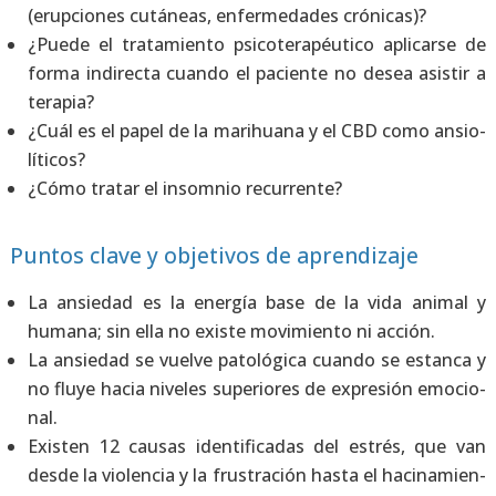
(erup­cio­nes cutá­neas, enfer­me­da­des cró­ni­cas)?
¿Pue­de el tra­ta­mien­to psi­co­te­ra­péu­ti­co apli­car­se de
for­ma indi­rec­ta cuan­do el pacien­te no desea asis­tir a
tera­pia?
¿Cuál es el papel de la marihua­na y el CBD como ansio­
lí­ti­cos?
¿Cómo tra­tar el insom­nio recu­rren­te?
Puntos clave y objetivos de aprendizaje
La ansie­dad es la ener­gía base de la vida ani­mal y
huma­na; sin ella no exis­te movi­mien­to ni acción.
La ansie­dad se vuel­ve pato­ló­gi­ca cuan­do se estan­ca y
no flu­ye hacia nive­les supe­rio­res de expre­sión emo­cio­
nal.
Exis­ten 12 cau­sas iden­ti­fi­ca­das del estrés, que van
des­de la vio­len­cia y la frus­tra­ción has­ta el haci­na­mien­