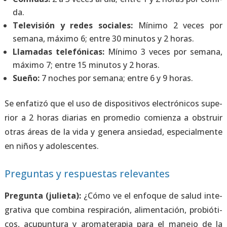
da.
Tele­vi­sión y redes socia­les:
Míni­mo 2 veces por
sema­na, máxi­mo 6; entre 30 minu­tos y 2 horas.
Lla­ma­das tele­fó­ni­cas:
Míni­mo 3 veces por sema­na,
máxi­mo 7; entre 15 minu­tos y 2 horas.
Sue­ño:
7 noches por sema­na; entre 6 y 9 horas.
Se enfa­ti­zó que el uso de dis­po­si­ti­vos elec­tró­ni­cos supe­
rior a 2 horas dia­rias en pro­me­dio comien­za a obs­truir
otras áreas de la vida y gene­ra ansie­dad, espe­cial­men­te
en niños y ado­les­cen­tes.
Preguntas y respuestas relevantes
Pre­gun­ta (julie­ta):
¿Cómo ve el enfo­que de salud inte­
gra­ti­va que com­bi­na res­pi­ra­ción, ali­men­ta­ción, pro­bió­ti­
cos, acu­pun­tu­ra y aro­ma­te­ra­pia para el mane­jo de la