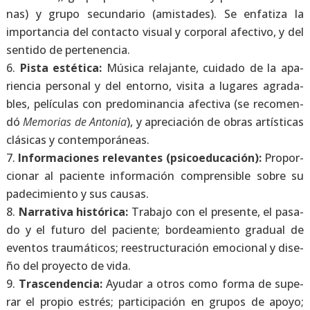
nas) y gru­po secun­da­rio (amis­ta­des). Se enfa­ti­za la
impor­tan­cia del con­tac­to visual y cor­po­ral afec­ti­vo, y del
sen­ti­do de per­te­nen­cia.
Pis­ta esté­ti­ca:
Músi­ca rela­jan­te, cui­da­do de la apa­
rien­cia per­so­nal y del entorno, visi­ta a luga­res agra­da­
bles, pelí­cu­las con pre­do­mi­nan­cia afec­ti­va (se reco­men­
dó
Memo­rias de Anto­nia
), y apre­cia­ción de obras artís­ti­cas
clá­si­cas y con­tem­po­rá­neas.
Infor­ma­cio­nes rele­van­tes (psi­co­edu­ca­ción):
Pro­por­
cio­nar al pacien­te infor­ma­ción com­pren­si­ble sobre su
pade­ci­mien­to y sus cau­sas.
Narra­ti­va his­tó­ri­ca:
Tra­ba­jo con el pre­sen­te, el pasa­
do y el futu­ro del pacien­te; bor­dea­mien­to gra­dual de
even­tos trau­má­ti­cos; rees­truc­tu­ra­ción emo­cio­nal y dise­
ño del pro­yec­to de vida.
Tras­cen­den­cia:
Ayu­dar a otros como for­ma de supe­
rar el pro­pio estrés; par­ti­ci­pa­ción en gru­pos de apo­yo;