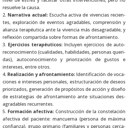
nivel de estrés y faci­li­tar otras inter­ven­cio­nes, pero no
resuel­ve la cau­sa.
Narra­ti­va actual:
Escu­cha acti­va de viven­cias recien­
tes, explo­ra­ción de even­tos agra­da­bles, com­pren­sión y
alian­za tera­péu­ti­ca ante la viven­cia más des­agra­da­ble, y
refle­xión com­par­ti­da sobre for­mas de afron­ta­mien­to.
Ejer­ci­cios tera­péu­ti­cos:
Inclu­yen ejer­ci­cios de auto­
re­co­no­ci­mien­to (cua­li­da­des, habi­li­da­des, per­so­nas que­ri­
das), auto­co­no­ci­mien­to y prio­ri­za­ción de gus­tos e
intere­ses, entre otros.
Rea­li­za­ción y afron­ta­mien­to:
Iden­ti­fi­ca­ción de voca­
cio­nes e intere­ses per­so­na­les, estruc­tu­ra­ción de deseos
prio­ri­za­dos, gene­ra­ción de pro­pó­si­tos de acción y dise­ño
de estra­te­gias de afron­ta­mien­to ante situa­cio­nes des­
agra­da­bles recu­rren­tes.
For­ma­ción afec­ti­va:
Cons­truc­ción de la cons­te­la­ción
afec­ti­va del pacien­te: man­cuer­na (per­so­na de máxi­ma
con­fian­za), gru­po pri­ma­rio (fami­lia­res y per­so­nas cer­ca­