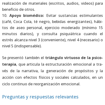
rea­li­za­ción de mate­ria­les (escri­tos, audios, videos) para
bene­fi­cio de otros.
Apo­yo bio­mé­di­co:
Evi­tar sus­tan­cias esti­mu­lan­tes
(café, Coca Cola, té negro, bebi­das ener­gi­zan­tes), hábi­
tos de aseo per­so­nal, ejer­ci­cio mode­ra­do (míni­mo 15
minu­tos dia­rios), y con­sul­ta psi­quiá­tri­ca cuan­do el
estrés alcan­za nivel 3 (con­ve­nien­te), nivel 4 (nece­sa­rio) o
nivel 5 (indis­pen­sa­ble).
Se pre­sen­tó tam­bién el
trián­gu­lo vir­tuo­so de la psi­co­
te­ra­pia
, que arti­cu­la la estruc­tu­ra­ción emo­cio­nal a tra­
vés de la narra­ti­va, la gene­ra­ción de pro­pó­si­tos y la
acción con efec­tos físi­cos y socia­les cal­cu­la­dos, en un
ciclo con­ti­nuo de reor­ga­ni­za­ción emo­cio­nal.
Preguntas y respuestas relevantes