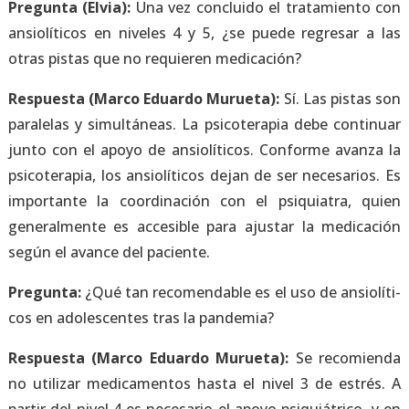
Pre­gun­ta (Elvia):
Una vez con­clui­do el tra­ta­mien­to con
ansio­lí­ti­cos en nive­les 4 y 5, ¿se pue­de regre­sar a las
otras pis­tas que no requie­ren medi­ca­ción?
Res­pues­ta (Mar­co Eduar­do Murue­ta):
Sí. Las pis­tas son
para­le­las y simul­tá­neas. La psi­co­te­ra­pia debe con­ti­nuar
jun­to con el apo­yo de ansio­lí­ti­cos. Con­for­me avan­za la
psi­co­te­ra­pia, los ansio­lí­ti­cos dejan de ser nece­sa­rios. Es
impor­tan­te la coor­di­na­ción con el psi­quia­tra, quien
gene­ral­men­te es acce­si­ble para ajus­tar la medi­ca­ción
según el avan­ce del pacien­te.
Pre­gun­ta:
¿Qué tan reco­men­da­ble es el uso de ansio­lí­ti­
cos en ado­les­cen­tes tras la pan­de­mia?
Res­pues­ta (Mar­co Eduar­do Murue­ta):
Se reco­mien­da
no uti­li­zar medi­ca­men­tos has­ta el nivel 3 de estrés. A