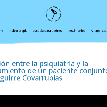
PSI
Psicoterapia
Escuela para padres
Testimonios
Amapsi a Di
n entre la psiquiatría y la
atamiento de un paciente conjunt
guirre Covarrubias