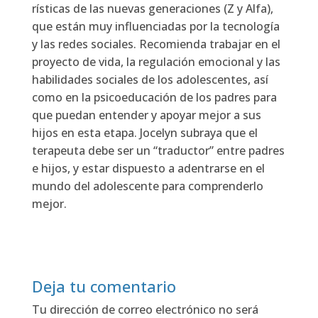
rís­ti­cas de las nue­vas gene­ra­cio­nes (Z y Alfa),
que están muy influen­cia­das por la tec­no­lo­gía
y las redes socia­les. Reco­mien­da tra­ba­jar en el
pro­yec­to de vida, la regu­la­ción emo­cio­nal y las
habi­li­da­des socia­les de los ado­les­cen­tes, así
como en la psi­co­edu­ca­ción de los padres para
que pue­dan enten­der y apo­yar mejor a sus
hijos en esta eta­pa. Jocelyn sub­ra­ya que el
tera­peu­ta debe ser un “tra­duc­tor” entre padres
e hijos, y estar dis­pues­to a aden­trar­se en el
mun­do del ado­les­cen­te para com­pren­der­lo
mejor.
Deja tu comentario
Tu dirección de correo electrónico no será