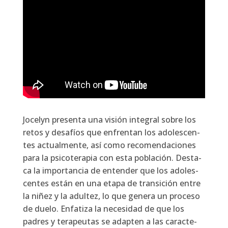
Jocelyn pre­sen­ta una visión inte­gral sobre los
retos y desa­fíos que enfren­tan los ado­les­cen­
tes actual­men­te, así como reco­men­da­cio­nes
para la psi­co­te­ra­pia con esta pobla­ción. Des­ta­
ca la impor­tan­cia de enten­der que los ado­les­
cen­tes están en una eta­pa de tran­si­ción entre
la niñez y la adul­tez, lo que gene­ra un pro­ce­so
de due­lo. Enfa­ti­za la nece­si­dad de que los
padres y tera­peu­tas se adap­ten a las carac­te­