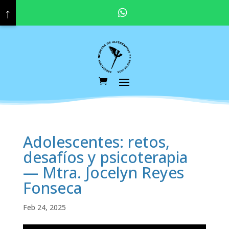
↑
Pregunta por nuestras promociones y descuentos vigentes. Haz click aquí para contactar a tu asesor educativo.
Adolescentes: retos,
desafíos y psicoterapia
— Mtra. Jocelyn Reyes
Fonseca
Feb 24, 2025