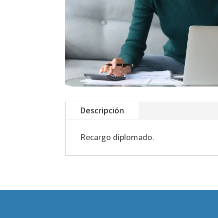
Des­crip­ción
Recar­go diplo­ma­do.