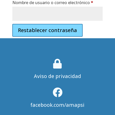
Obli­
Nom­bre de usua­rio o correo elec­tró­ni­co
*
ga­
to­
rio
Restablecer contraseña

Aviso de privacidad

facebook.com/amapsi