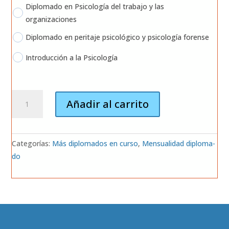
Diplomado en Psicología del trabajo y las
organizaciones
Diplomado en peritaje psicológico y psicología forense
Introducción a la Psicología
Men­
Añadir al carrito
sua­
li­
dad
Cate­go­rías:
Más diplo­ma­dos en cur­so
,
Men­sua­li­dad diplo­ma­
de
do
tu
diplo­
ma­
do
(1920)
can­