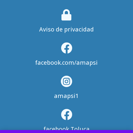
ti­
dad

Aviso de privacidad

facebook.com/amapsi

amapsi1

facebook Toluca