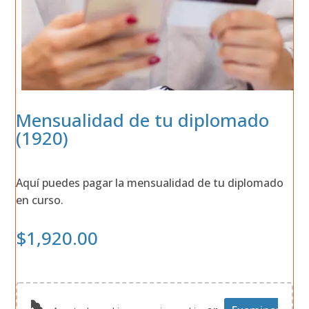
Mensualidad de tu diplomado
(1920)
Aquí pue­des pagar la men­sua­li­dad de tu diplo­ma­do
en cur­so.
$
1,920.00